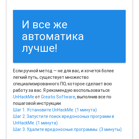
И все же
автоматика
лучше!
Если ручной метод — не для вас, и хочется более
легкий путь, существует множество
специализированного ПО, которое сделает всю
работу за вас. Я рекомендую воспользоваться
UnHackMe
от
Greatis Software
, выполнив все по
пошаговой инструкции.
Шаг 1. Установите UnHackMe. (1 минута)
Шаг 2. Запустите поиск вредоносных программ в
UnHackMe. (1 минута)
Шаг 3. Удалите вредоносные программы. (3 минуты)