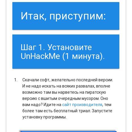
Итак, приступим:
Шаг 1. Установите
UnHackMe (1 минута).
Скачали софт, желательно последней версии.
И не надо искать на всяких развалах, вполне
возможно там вы нарветесь на пиратскую
версию с вшитым очередным мусором. Оно
вам надо? Идите на
сайт производителя
, тем
более там есть бесплатный триал. Запустите
установку программы.