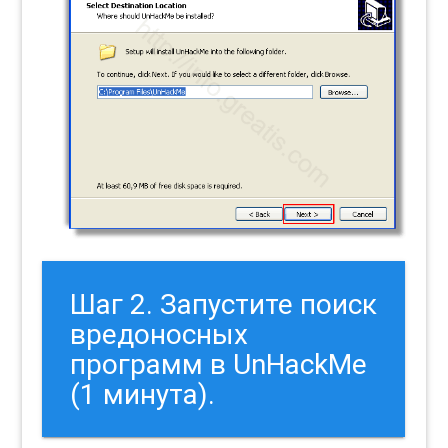
Шаг 2. Запустите поиск
вредоносных
программ в UnHackMe
(1 минута).