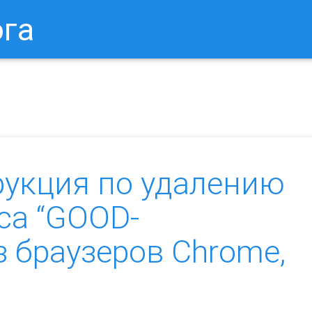
ога
в Браузере.
Как Сбросить Настройки Mozilla Firefox?
Ка
рукция по удалению
са “GOOD-
 браузеров Chrome,