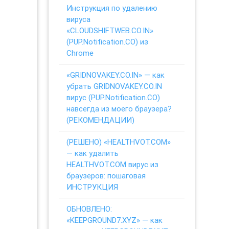
Инструкция по удалению
вируса
«CLOUDSHIFTWEB.CO.IN»
(PUP.Notification.CO) из
Chrome
«GRIDNOVAKEY.CO.IN» — как
убрать GRIDNOVAKEY.CO.IN
вирус (PUP.Notification.CO)
навсегда из моего браузера?
(РЕКОМЕНДАЦИИ)
(РЕШЕНО) «HEALTHVOT.COM»
— как удалить
HEALTHVOT.COM вирус из
браузеров: пошаговая
ИНСТРУКЦИЯ
ОБНОВЛЕНО:
«KEEPGROUND7.XYZ» — как