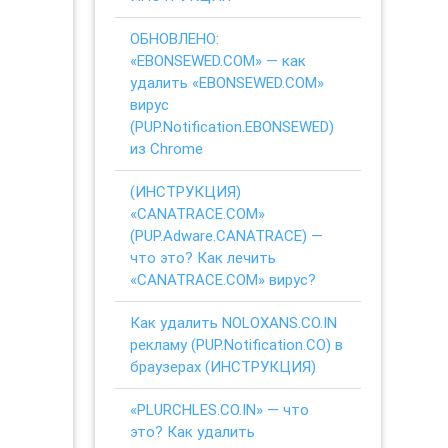
ОБНОВЛЕНО:
«EBONSEWED.COM» — как
удалить «EBONSEWED.COM»
вирус
(PUP.Notification.EBONSEWED)
из Chrome
(ИНСТРУКЦИЯ)
«CANATRACE.COM»
(PUP.Adware.CANATRACE) —
что это? Как лечить
«CANATRACE.COM» вирус?
Как удалить NOLOXANS.CO.IN
рекламу (PUP.Notification.CO) в
браузерах (ИНСТРУКЦИЯ)
«PLURCHLES.CO.IN» — что
это? Как удалить