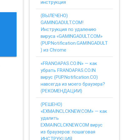
инструкция
(ВЫЛЕЧЕНО)
GAMINGADULT.COM!
Инструкция по удалению
вируса «GAMINGADULT.COM»
(PUP.Notification.GAMINGADULT
) из Chrome
«FRANOAPAS.CO.IN» — как
о
убрать FRANOAPAS.CO.IN
вирус (PUP.Notification.CO)
навсегда из моего браузера?
(РЕКОМЕНДАЦИИ)
(РЕШЕНО)
«EXMAINCLCKNEW.COM» — как
удалить
EXMAINCLCKNEW.COM вирус
из браузеров: пошаговая
ИНСТРУКЦИЯ