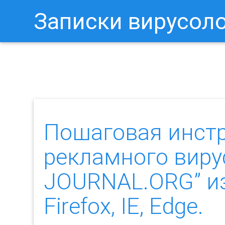
Записки вирусол
Как Отключить Уведомления 
Пошаговая инст
рекламного виру
JOURNAL.ORG” из
Firefox, IE, Edge.