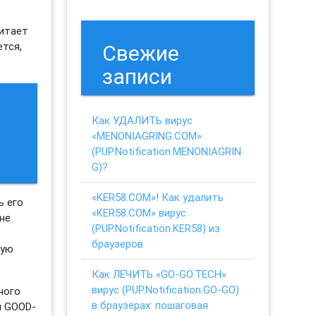
читает
ется,
Свежие
записи
Как УДАЛИТЬ вирус
«MENONIAGRING.COM»
(PUP.Notification.MENONIAGRIN
G)?
«KER58.COM»! Как удалить
ь его
«KER58.COM» вирус
не
(PUP.Notification.KER58) из
е
браузеров
ную
Как ЛЕЧИТЬ «GO-GO.TECH»
вирус (PUP.Notification.GO-GO)
ного
в браузерах: пошаговая
я GOOD-