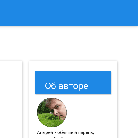
к Сбросить Настройки Браузеров Chrome и Firefox?
Об авторе
Андрей - обычный парень,