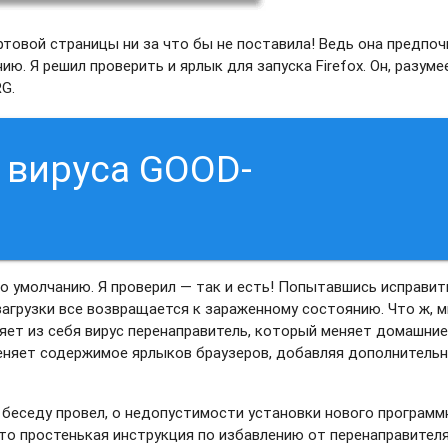
ртовой страницы ни за что бы не поставила! Ведь она предпо
ю. Я решил проверить и ярлык для запуска Firefox. Он, разуме
G.
 вируса GOOD-
 умолчанию. Я проверил — так и есть! Попытавшись исправит
загрузки все возвращается к зараженному состоянию. Что ж, м
яет из себя вирус перенаправитель, который меняет домашни
меняет содержимое ярлыков браузеров, добавляя дополнитель
И беседу провел, о недопустимости установки нового программ
что простенькая инструкция по избавлению от перенаправител