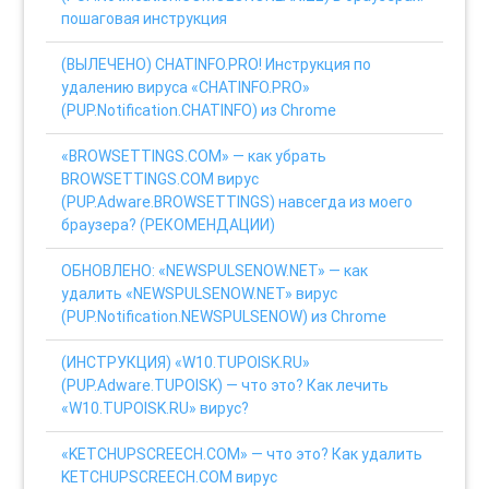
пошаговая инструкция
(ВЫЛЕЧЕНО) CHATINFO.PRO! Инструкция по
удалению вируса «CHATINFO.PRO»
(PUP.Notification.CHATINFO) из Chrome
«BROWSETTINGS.COM» — как убрать
BROWSETTINGS.COM вирус
(PUP.Adware.BROWSETTINGS) навсегда из моего
браузера? (РЕКОМЕНДАЦИИ)
ОБНОВЛЕНО: «NEWSPULSENOW.NET» — как
удалить «NEWSPULSENOW.NET» вирус
(PUP.Notification.NEWSPULSENOW) из Chrome
(ИНСТРУКЦИЯ) «W10.TUPOISK.RU»
(PUP.Adware.TUPOISK) — что это? Как лечить
«W10.TUPOISK.RU» вирус?
«KETCHUPSCREECH.COM» — что это? Как удалить
KETCHUPSCREECH.COM вирус