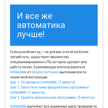
И все же
автоматика
лучше!
Если ручной метод — не для вас, и хочется более
легкий путь, существует множество
специализированного ПО, которое сделает всю
работу за вас. Я рекомендую воспользоваться
UnHackMe
от
Greatis Software
, выполнив все по
пошаговой инструкции.
Шаг 1. Установите UnHackMe. (1 минута)
Шаг 2. Запустите поиск вредоносных программ в
UnHackMe. (1 минута)
Шаг 3. Удалите вредоносные программы. (3 минуты)
UnHackMe
выполнит все указанные шаги, проверяя по