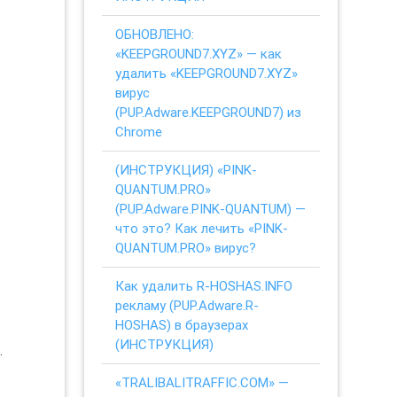
ОБНОВЛЕНО:
«KEEPGROUND7.XYZ» — как
удалить «KEEPGROUND7.XYZ»
вирус
(PUP.Adware.KEEPGROUND7) из
Chrome
(ИНСТРУКЦИЯ) «PINK-
QUANTUM.PRO»
(PUP.Adware.PINK-QUANTUM) —
что это? Как лечить «PINK-
QUANTUM.PRO» вирус?
Как удалить R-HOSHAS.INFO
рекламу (PUP.Adware.R-
HOSHAS) в браузерах
(ИНСТРУКЦИЯ)
.
«TRALIBALITRAFFIC.COM» —