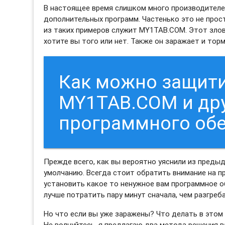
В настоящее время слишком много производителе
дополнительных программ. Частенько это не прос
из таких примеров служит MY1TAB.COM. Этот зло
хотите вы того или нет. Также он заражает и тор
Как можно защити
MY1TAB.COM и дру
программного об
Прежде всего, как вы вероятно уяснили из преды
умолчанию. Всегда стоит обратить внимание на пр
установить какое то ненужное вам программное об
лучше потратить пару минут сначала, чем разгреб
Но что если вы уже заражены? Что делать в этом
Не волнуйтесь, я предлагаю два метода решения 