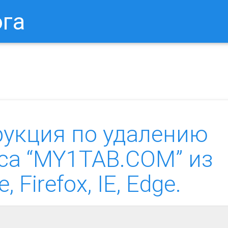
ога
в Браузере.
Как Сбросить Настройки Mozilla Firefox?
Ка
рукция по удалению
са “MY1TAB.COM” из
Firefox, IE, Edge.