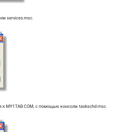
и services.msc.
я к MY1TAB.COM, с помощью консоли taskschd.msc.