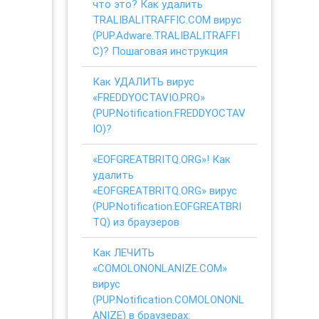
что это? Как удалить
TRALIBALITRAFFIC.COM вирус
(PUP.Adware.TRALIBALITRAFFI
C)? Пошаговая инструкция
Как УДАЛИТЬ вирус
«FREDDYOCTAVIO.PRO»
(PUP.Notification.FREDDYOCTAV
IO)?
«EOFGREATBRITQ.ORG»! Как
удалить
«EOFGREATBRITQ.ORG» вирус
(PUP.Notification.EOFGREATBRI
TQ) из браузеров
Как ЛЕЧИТЬ
«COMOLONONLANIZE.COM»
вирус
(PUP.Notification.COMOLONONL
ANIZE) в браузерах: