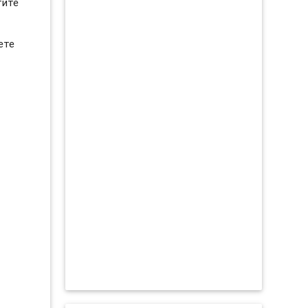
тите
ете