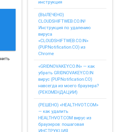
инструкция
(ВЫЛЕЧЕНО)
CLOUDSHIFTWEB.CO.IN!
Инструкция по удалению
вируса
«CLOUDSHIFTWEB.CO.IN»
(PUP.Notification.CO) из
Chrome
лнить
«GRIDNOVAKEY.CO.IN» — как
убрать GRIDNOVAKEY.CO.IN
вирус (PUP.Notification.CO)
навсегда из моего браузера?
(РЕКОМЕНДАЦИИ)
(РЕШЕНО) «HEALTHVOT.COM»
— как удалить
HEALTHVOT.COM вирус из
браузеров: пошаговая
ИНСТРУКЦИЯ