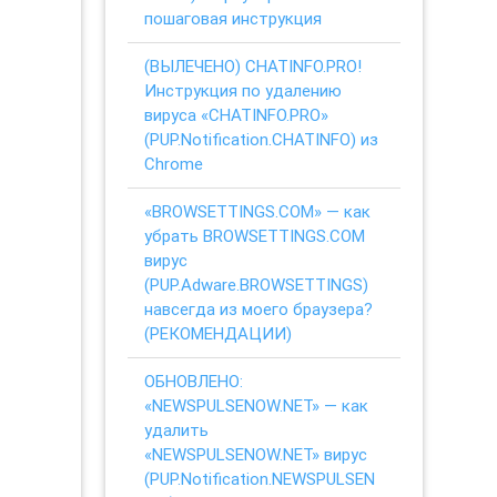
пошаговая инструкция
(ВЫЛЕЧЕНО) CHATINFO.PRO!
Инструкция по удалению
вируса «CHATINFO.PRO»
(PUP.Notification.CHATINFO) из
Chrome
«BROWSETTINGS.COM» — как
убрать BROWSETTINGS.COM
вирус
(PUP.Adware.BROWSETTINGS)
навсегда из моего браузера?
(РЕКОМЕНДАЦИИ)
ОБНОВЛЕНО:
«NEWSPULSENOW.NET» — как
удалить
«NEWSPULSENOW.NET» вирус
(PUP.Notification.NEWSPULSEN