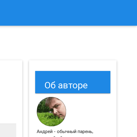
к Сбросить Настройки Браузеров Chrome и Firefox?
Об авторе
Андрей - обычный парень,