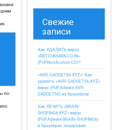
ановки
Одним
,
Свежие
ия.
записи
Как УДАЛИТЬ вирус
«RBTCHK68RN.CO.IN»
(PUP.Notification.CO)?
«AVR-GADGETS6.XYZ»! Как
удалить «AVR-GADGETS6.XYZ»
вирус (PUP.Adware.AVR-
ы по-
GADGETS6) из браузеров
ило:
Как ЛЕЧИТЬ «BRAIN-
SHOPING6.XYZ» вирус
(PUP.Adware.BRAIN-SHOPING6)
в браузерах: пошаговая