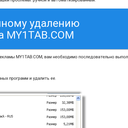
чному удалению
са MY1TAB.COM
 рекламы MY1TAB.COM, вам необходимо последовательно выпо
ных программ и удалить ее.