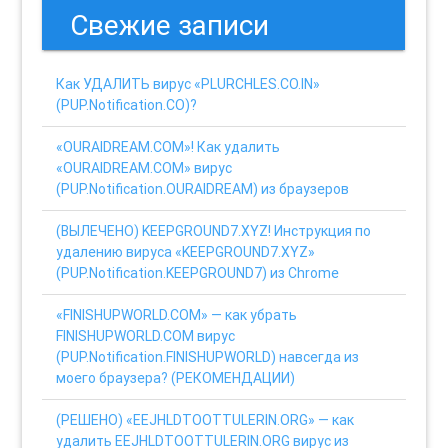
Свежие записи
Как УДАЛИТЬ вирус «PLURCHLES.CO.IN»
(PUP.Notification.CO)?
«OURAIDREAM.COM»! Как удалить
«OURAIDREAM.COM» вирус
(PUP.Notification.OURAIDREAM) из браузеров
(ВЫЛЕЧЕНО) KEEPGROUND7.XYZ! Инструкция по
удалению вируса «KEEPGROUND7.XYZ»
(PUP.Notification.KEEPGROUND7) из Chrome
«FINISHUPWORLD.COM» — как убрать
FINISHUPWORLD.COM вирус
(PUP.Notification.FINISHUPWORLD) навсегда из
моего браузера? (РЕКОМЕНДАЦИИ)
(РЕШЕНО) «EEJHLDTOOTTULERIN.ORG» — как
удалить EEJHLDTOOTTULERIN.ORG вирус из