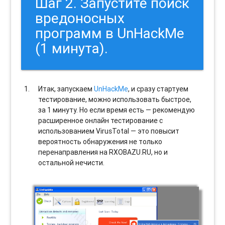
Шаг 2. Запустите поиск
вредоносных
программ в UnHackMe
(1 минута).
Итак, запускаем
UnHackMe
, и сразу стартуем
тестирование, можно использовать быстрое,
за 1 минуту. Но если время есть — рекомендую
расширенное онлайн тестирование с
использованием VirusTotal — это повысит
вероятность обнаружения не только
перенаправления на RXOBAZU.RU, но и
остальной нечисти.