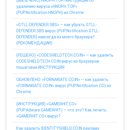
(ВЫЛЕЧЕНО) HNOPH.TOP! Инструкция по
удалению вируса «HNOPH.TOP»
(PUP.Notification.HNOPH) из Chrome
«GTLL-DEFENDER.SBS» — как убрать GTLL-
DEFENDER.SBS вирус (PUP.Notification.GTLL-
DEFENDER) навсегда из моего браузера?
(РЕКОМЕНДАЦИИ)
(РЕШЕНО) «CODESHIELDTECH.CO.IN» — как удалить
CODESHIELDTECH.CO.IN вирус из браузеров:
пошаговая ИНСТРУКЦИЯ
ОБНОВЛЕНО: «FORNAKIATE.CO.IN» — как удалить
«FORNAKIATE.CO.IN» вирус (PUP.Notification.CO) из
Chrome
(ИНСТРУКЦИЯ) «GAMERHIT.CO»
(PUP.Adware.GAMERHIT) — что это? Как лечить
«GAMERHIT.CO» вирус?
Как удалить IDENTITYSHIELD.CO.IN рекламу