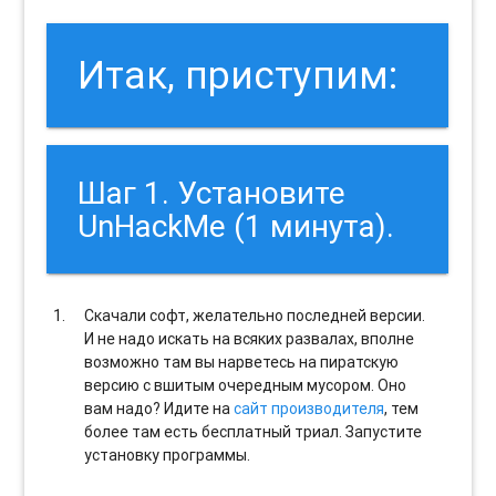
Итак, приступим:
Шаг 1. Установите
UnHackMe (1 минута).
Скачали софт, желательно последней версии.
И не надо искать на всяких развалах, вполне
возможно там вы нарветесь на пиратскую
версию с вшитым очередным мусором. Оно
вам надо? Идите на
сайт производителя
, тем
более там есть бесплатный триал. Запустите
установку программы.