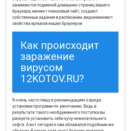
занимаются подменой домашних страниц вашего
браузера, меняют поисковый сайт, создают
собственные задания в расписании, видоизменяют
свойства ярлыков ваших браузеров.
Как происходит
заражение
вирусом
12KOTOV.RU?
Я очень часто пишу в рекомендациях о вреде
установки программ по-умолчанию. Ведь в
результате такого необдуманного поступка вы
рискуете установить себе кучу нежелательного
софта. А вот сегодня я сам облажался подобным же
образом. В результате этого браузер принялся