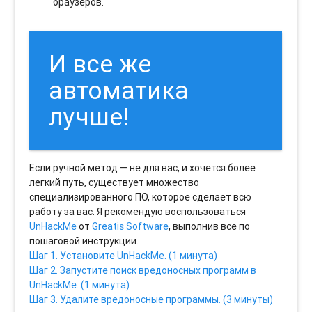
браузеров.
И все же
автоматика
лучше!
Если ручной метод — не для вас, и хочется более
легкий путь, существует множество
специализированного ПО, которое сделает всю
работу за вас. Я рекомендую воспользоваться
UnHackMe
от
Greatis Software
, выполнив все по
пошаговой инструкции.
Шаг 1. Установите UnHackMe. (1 минута)
Шаг 2. Запустите поиск вредоносных программ в
UnHackMe. (1 минута)
Шаг 3. Удалите вредоносные программы. (3 минуты)