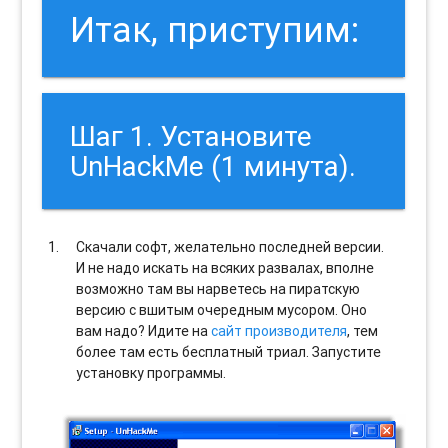
Итак, приступим:
Шаг 1. Установите
UnHackMe (1 минута).
Скачали софт, желательно последней версии.
И не надо искать на всяких развалах, вполне
возможно там вы нарветесь на пиратскую
версию с вшитым очередным мусором. Оно
вам надо? Идите на
сайт производителя
, тем
более там есть бесплатный триал. Запустите
установку программы.