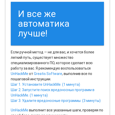
И все же
автоматика
лучше!
Если ручной метод — не для вас, и хочется более
легкий путь, существует множество
специализированного ПО, которое сделает всю
работу за вас. Я рекомендую воспользоваться
UnHackMe
от
Greatis Software
, выполнив все по
пошаговой инструкции.
Шаг 1. Установите UnHackMe. (1 минута)
Шаг 2. Запустите поиск вредоносных программ в
UnHackMe. (1 минута)
Шаг 3. Удалите вредоносные программы. (3 минуты)
UnHackMe
выполнит все указанные шаги, проверяя по