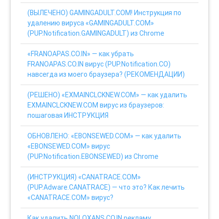
(ВЫЛЕЧЕНО) GAMINGADULT.COM! Инструкция по
удалению вируса «GAMINGADULT.COM»
(PUP.Notification.GAMINGADULT) из Chrome
«FRANOAPAS.CO.IN» — как убрать
FRANOAPAS.CO.IN вирус (PUP.Notification.CO)
навсегда из моего браузера? (РЕКОМЕНДАЦИИ)
(РЕШЕНО) «EXMAINCLCKNEW.COM» — как удалить
EXMAINCLCKNEW.COM вирус из браузеров:
пошаговая ИНСТРУКЦИЯ
ОБНОВЛЕНО: «EBONSEWED.COM» — как удалить
«EBONSEWED.COM» вирус
(PUP.Notification.EBONSEWED) из Chrome
(ИНСТРУКЦИЯ) «CANATRACE.COM»
(PUP.Adware.CANATRACE) — что это? Как лечить
«CANATRACE.COM» вирус?
Как удалить NOLOXANS.CO.IN рекламу