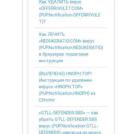
Как УДАЛИТЬ вирус
«OFFERRIVULET.COM»
(PUP.Notification.OFFERRIVULE
T)?
Как ЛЕЧИТЬ
«NEDUKERATIO.COM» вирус
(PUP.Notification.NEDUKERATIO)
в браузерах: пошаговая
инструкция
(ВЫЛЕЧЕНО) HNOPH.TOP!
Инструкция по удалению
вируса «HNOPH.TOP»
(PUP.Notification.HNOPH) из
Chrome
«GTLL-DEFENDER.SBS» — как
убрать GTLL-DEFENDER.SBS
вирус (PUP.Notification.GTLL-
DEFENDER) навсегда из моего