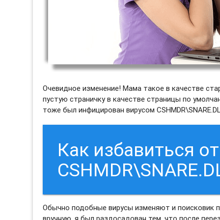
Очевидное изменение! Мама такое в качестве ста
пустую страничку в качестве страницы по умолчани
тоже был инфицирован вирусом CSHMDR\SNARE.DL
Как избавиться от
CSHMDR\SNARE.D
Обычно подобные вирусы изменяют и поисковик по
вручную, я был раздосадован тем, что после пере