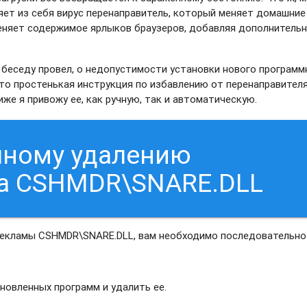
ет из себя вирус перенаправитель, который меняет домашние
меняет содержимое ярлыков браузеров, добавляя дополнитель
И беседу провел, о недопустимости установки нового программ
что простенькая инструкция по избавлению от перенаправител
е я привожу ее, как ручную, так и автоматическую.
чному удалению
са CSHMDR\SNARE.DLL
рекламы CSHMDR\SNARE.DLL, вам необходимо последовательно
новленных программ и удалить ее.