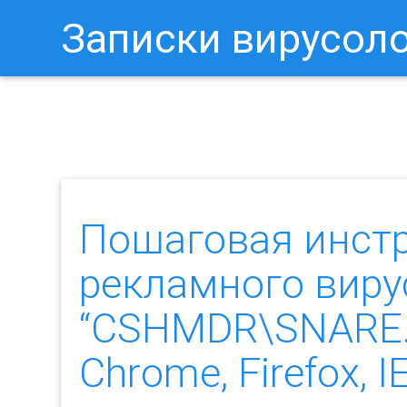
Записки вирусол
Как Отключить Уведомления 
Пошаговая инст
рекламного виру
“CSHMDR\SNARE.D
Chrome, Firefox, IE