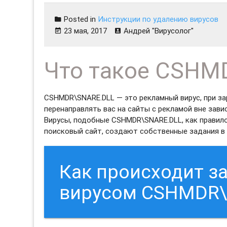
Posted in
Инструкции по удалению вирусов
23 мая, 2017
Андрей "Вирусолог"
Что такое CSHM
CSHMDR\SNARE.DLL — это рекламный вирус, при з
перенаправлять вас на сайты с рекламой вне зави
Вирусы, подобные CSHMDR\SNARE.DLL, как правил
поисковый сайт, создают собственные задания в 
Как происходит 
вирусом CSHMDR\