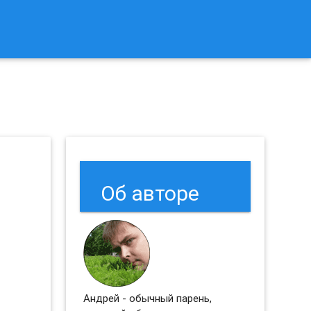
к Сбросить Настройки Браузеров Chrome и Firefox?
Об авторе
Андрей - обычный парень,