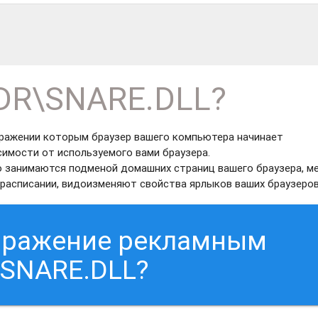
DR\SNARE.DLL?
аражении которым браузер вашего компьютера начинает
симости от используемого вами браузера.
о занимаются подменой домашних страниц вашего браузера, м
расписании, видоизменяют свойства ярлыков ваших браузеров
заражение рекламным
SNARE.DLL?