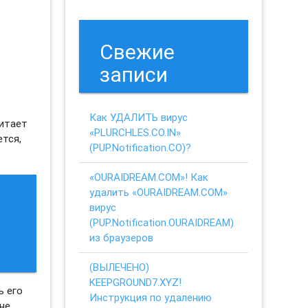
Свежие
записи
Как УДАЛИТЬ вирус
читает
«PLURCHLES.CO.IN»
ется,
(PUP.Notification.CO)?
«OURAIDREAM.COM»! Как
удалить «OURAIDREAM.COM»
вирус
(PUP.Notification.OURAIDREAM)
из браузеров
(ВЫЛЕЧЕНО)
KEEPGROUND7.XYZ!
ь его
Инструкция по удалению
не