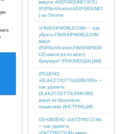
вируса «KEEPGROUND7.XYZ»
(PUP.Notification.KEEPGROUND7
ную
) из Chrome
«FINISHUPWORLD.COM» — как
ного
убрать FINISHUPWORLD.COM
я
вирус
(PUP.Notification.FINISHUPWOR
LD) навсегда из моего
браузера? (РЕКОМЕНДАЦИИ)
(РЕШЕНО)
«EEJHLDTOOTTULERIN.ORG» —
как удалить
EEJHLDTOOTTULERIN.ORG
вирус из браузеров:
пошаговая ИНСТРУКЦИЯ
ОБНОВЛЕНО: «DATZYRO.CO.IN»
— как удалить
«DATZYRO.CO.IN» вирус