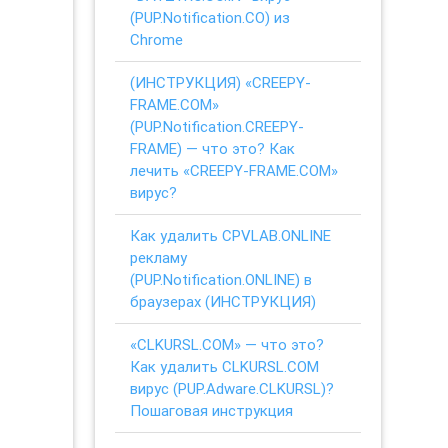
(PUP.Notification.CO) из
Chrome
(ИНСТРУКЦИЯ) «CREEPY-
FRAME.COM»
(PUP.Notification.CREEPY-
FRAME) — что это? Как
лечить «CREEPY-FRAME.COM»
вирус?
Как удалить CPVLAB.ONLINE
рекламу
(PUP.Notification.ONLINE) в
браузерах (ИНСТРУКЦИЯ)
«CLKURSL.COM» — что это?
Как удалить CLKURSL.COM
вирус (PUP.Adware.CLKURSL)?
Пошаговая инструкция