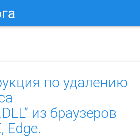
ога
в Браузере.
Как Сбросить Настройки Mozilla Firefox?
Ка
рукция по удалению
са
LL” из браузеров
, Edge.