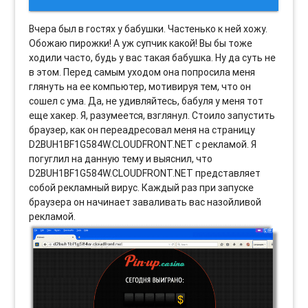
Вчера был в гостях у бабушки. Частенько к ней хожу.
Обожаю пирожки! А уж супчик какой! Вы бы тоже
ходили часто, будь у вас такая бабушка. Ну да суть не
в этом. Перед самым уходом она попросила меня
глянуть на ее компьютер, мотивируя тем, что он
сошел с ума. Да, не удивляйтесь, бабуля у меня тот
еще хакер. Я, разумеется, взглянул. Стоило запустить
браузер, как он переадресовал меня на страницу
D2BUH1BF1G584W.CLOUDFRONT.NET с рекламой. Я
погуглил на данную тему и выяснил, что
D2BUH1BF1G584W.CLOUDFRONT.NET представляет
собой рекламный вирус. Каждый раз при запуске
браузера он начинает заваливать вас назойливой
рекламой.