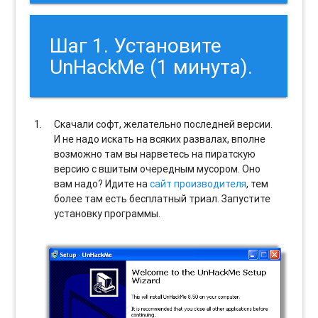
Шаг 1. Установите
UnHackMe (1 минута).
Скачали софт, желательно последней версии.
И не надо искать на всяких развалах, вполне
возможно там вы нарветесь на пиратскую
версию с вшитым очередным мусором. Оно
вам надо? Идите на
сайт производителя
, тем
более там есть бесплатный триал. Запустите
установку программы.