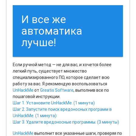
И все же
автоматика
лучше!
Если ручной метод — не для вас, и хочется более
легкий путь, существует множество
специализированного ПО, которое сделает всю
работу за вас. Я рекомендую воспользоваться
UnHackMe
от
Greatis Software
, выполнив все по
пошаговой инструкции.
Шаг 1. Установите UnHackMe. (1 минута)
Шаг 2. Запустите поиск вредоносных программ в
UnHackMe. (1 минута)
Шаг 3. Удалите вредоносные программы. (3 минуты)
UnHackMe
выполнит все указанные шаги, проверяя по