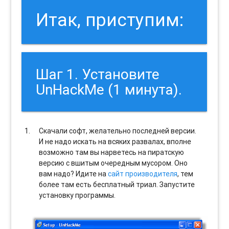
Итак, приступим:
Шаг 1. Установите
UnHackMe (1 минута).
Скачали софт, желательно последней версии.
И не надо искать на всяких развалах, вполне
возможно там вы нарветесь на пиратскую
версию с вшитым очередным мусором. Оно
вам надо? Идите на
сайт производителя
, тем
более там есть бесплатный триал. Запустите
установку программы.