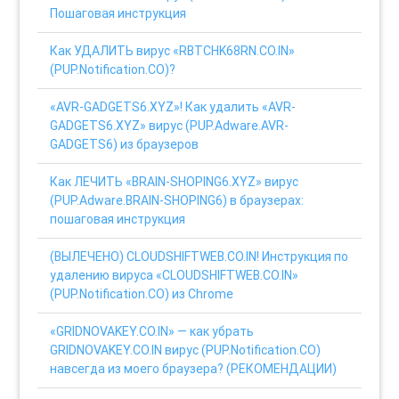
Пошаговая инструкция
Как УДАЛИТЬ вирус «RBTCHK68RN.CO.IN»
(PUP.Notification.CO)?
«AVR-GADGETS6.XYZ»! Как удалить «AVR-
GADGETS6.XYZ» вирус (PUP.Adware.AVR-
GADGETS6) из браузеров
Как ЛЕЧИТЬ «BRAIN-SHOPING6.XYZ» вирус
(PUP.Adware.BRAIN-SHOPING6) в браузерах:
пошаговая инструкция
(ВЫЛЕЧЕНО) CLOUDSHIFTWEB.CO.IN! Инструкция по
удалению вируса «CLOUDSHIFTWEB.CO.IN»
(PUP.Notification.CO) из Chrome
«GRIDNOVAKEY.CO.IN» — как убрать
GRIDNOVAKEY.CO.IN вирус (PUP.Notification.CO)
навсегда из моего браузера? (РЕКОМЕНДАЦИИ)