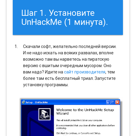
Шаг 1. Установите
UnHackMe (1 минута).
Скачали софт, желательно последней версии.
И не надо искать на всяких развалах, вполне
возможно там вы нарветесь на пиратскую
версию с вшитым очередным мусором. Оно
вам надо? Идите на
сайт производителя
, тем
более там есть бесплатный триал. Запустите
установку программы.