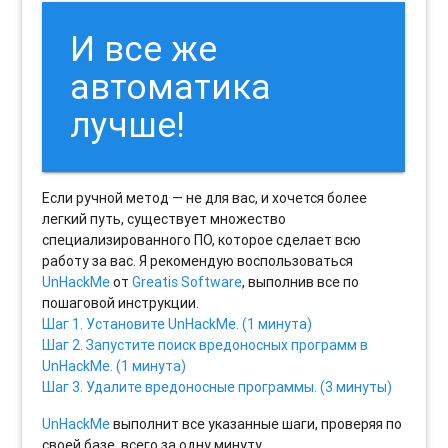
И все же
автоматика
лучше!
Если ручной метод — не для вас, и хочется более
легкий путь, существует множество
специализированного ПО, которое сделает всю
работу за вас. Я рекомендую воспользоваться
UnHackMe
от
Greatis Software
, выполнив все по
пошаговой инструкции.
Шаг 1. Установите UnHackMe. (1 минута)
Шаг 2. Запустите поиск вредоносных программ в
UnHackMe. (1 минута)
Шаг 3. Удалите вредоносные программы. (3 минуты)
UnHackMe
выполнит все указанные шаги, проверяя по
своей базе, всего за одну минуту.