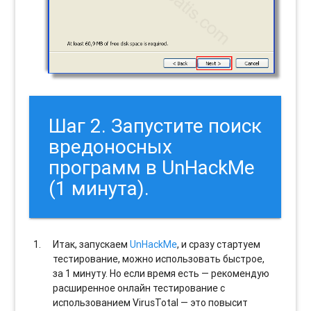
Шаг 2. Запустите поиск
вредоносных
программ в UnHackMe
(1 минута).
Итак, запускаем
UnHackMe
, и сразу стартуем
тестирование, можно использовать быстрое,
за 1 минуту. Но если время есть — рекомендую
расширенное онлайн тестирование с
использованием VirusTotal — это повысит