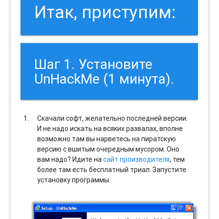
Итак, приступим:
Шаг 1. Установите
UnHackMe (1 минута).
Скачали софт, желательно последней версии.
И не надо искать на всяких развалах, вполне
возможно там вы нарветесь на пиратскую
версию с вшитым очередным мусором. Оно
вам надо? Идите на
сайт производителя
, тем
более там есть бесплатный триал. Запустите
установку программы.