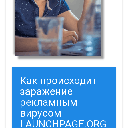
Как происходит
заражение
рекламным
вирусом
LAUNCHPAGE.ORG