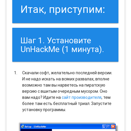
Итак, приступим:
Шаг 1. Установите
UnHackMe (1 минута).
Скачали софт, желательно последней версии.
И не надо искать на всяких развалах, вполне
возможно там вы нарветесь на пиратскую
версию с вшитым очередным мусором. Оно
вам надо? Идите на
сайт производителя
, тем
более там есть бесплатный триал. Запустите
установку программы.