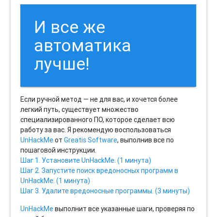
И все же
автоматика
лучше!
Если ручной метод — не для вас, и хочется более
легкий путь, существует множество
специализированного ПО, которое сделает всю
работу за вас. Я рекомендую воспользоваться
UnHackMe
от
Greatis Software
, выполнив все по
пошаговой инструкции.
Шаг 1. Установите UnHackMe. (1 минута)
Шаг 2. Запустите поиск вредоносных программ в
UnHackMe. (1 минута)
Шаг 3. Удалите вредоносные программы. (3 минуты)
UnHackMe
выполнит все указанные шаги, проверяя по