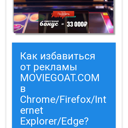
Как избавиться
от рекламы
MOVIEGOAT.COM
в
Chrome/Firefox/Int
ernet
Explorer/Edge?