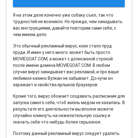
Я на этом деле конечно уже собаку съел, так что
трудностей не возникло. Но прежде, чем закидывать
вас инструкциями, давайте повторим сами себе, с
чем имеем дело.
Это обычный рекламный вирус, коих стало пруд
пруди. И имен у него много: может быть просто
MOVIEGOAT.COM, а может с дописанной строкой
после имени домена MOVIEGOAT.COM. В любом
случае вирус закидывает вас рекламой, и про ваше
любимое казино Вулкан не забывает. До кучи он
заражает и свойства ярлыков браузеров.
Кроме того, вирус обожает создавать расписания для
запуска самого себя, чтоб жизнь медом не казалась. В
результате его деятельности вы вполне можете
случайно кликнуть на нежелательную ссылку и
скачать себе что-нибудь более серьезное.
Поэтому данный рекламный вирус следует удалять