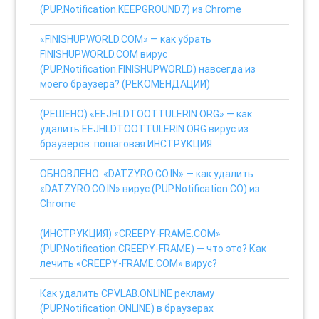
(PUP.Notification.KEEPGROUND7) из Chrome
«FINISHUPWORLD.COM» — как убрать
FINISHUPWORLD.COM вирус
(PUP.Notification.FINISHUPWORLD) навсегда из
моего браузера? (РЕКОМЕНДАЦИИ)
(РЕШЕНО) «EEJHLDTOOTTULERIN.ORG» — как
удалить EEJHLDTOOTTULERIN.ORG вирус из
браузеров: пошаговая ИНСТРУКЦИЯ
ОБНОВЛЕНО: «DATZYRO.CO.IN» — как удалить
«DATZYRO.CO.IN» вирус (PUP.Notification.CO) из
Chrome
(ИНСТРУКЦИЯ) «CREEPY-FRAME.COM»
(PUP.Notification.CREEPY-FRAME) — что это? Как
лечить «CREEPY-FRAME.COM» вирус?
Как удалить CPVLAB.ONLINE рекламу
(PUP.Notification.ONLINE) в браузерах