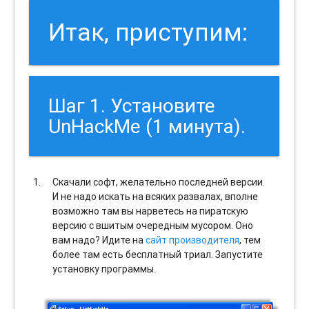
Итак, приступим:
Шаг 1. Установите
UnHackMe (1 минута).
Скачали софт, желательно последней версии.
И не надо искать на всяких развалах, вполне
возможно там вы нарветесь на пиратскую
версию с вшитым очередным мусором. Оно
вам надо? Идите на
сайт производителя
, тем
более там есть бесплатный триал. Запустите
установку программы.