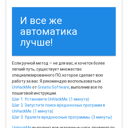
И все же
автоматика
лучше!
Если ручной метод — не для вас, и хочется более
легкий путь, существует множество
специализированного ПО, которое сделает всю
работу за вас. Я рекомендую воспользоваться
UnHackMe
от
Greatis Software
, выполнив все по
пошаговой инструкции.
Шаг 1. Установите UnHackMe. (1 минута)
Шаг 2. Запустите поиск вредоносных программ в
UnHackMe. (1 минута)
Шаг 3. Удалите вредоносные программы. (3 минуты)
UnHackMe
выполнит все указанные шаги, проверяя по