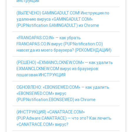
инструкция
(ВЫЛЕЧЕНО) GAMINGADULT.COM! Инструкция по
удалению вируса «GAMINGADULT.COM»
(PUP.Notification.GAMINGADULT) из Chrome
«FRANOAPAS.CO.IN» — как убрать
FRANOAPAS.CO.IN вирус (PUP.Notification.CO)
навсегда из моего браузера? (РЕКОМЕНДАЦИИ)
(РЕШЕНО) «EXMAINCLCKNEW.COM» — как удалить
EXMAINCLCKNEW.COM вирус из браузеров:
пошаговая ИНСТРУКЦИЯ
ОБНОВЛЕНО: «EBONSEWED.COM» — как удалить
«EBONSEWED.COM» вирус
(PUP.Notification.EBONSEWED) из Chrome
(ИНСТРУКЦИЯ) «CANATRACE.COM»
(PUP.Adware.CANATRACE) — что это? Как лечить
«CANATRACE.COM» вирус?