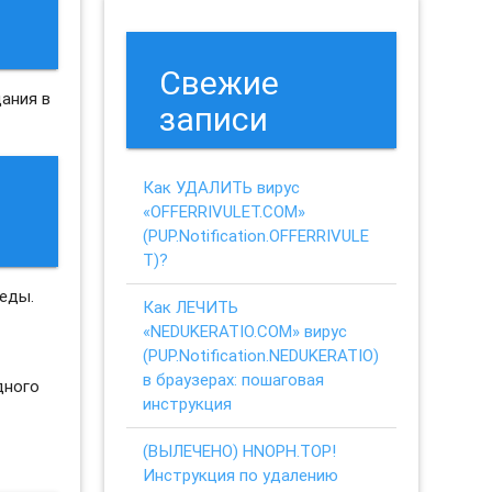
Свежие
ания в
записи
Как УДАЛИТЬ вирус
«OFFERRIVULET.COM»
(PUP.Notification.OFFERRIVULE
T)?
реды.
Как ЛЕЧИТЬ
«NEDUKERATIO.COM» вирус
(PUP.Notification.NEDUKERATIO)
в браузерах: пошаговая
дного
инструкция
(ВЫЛЕЧЕНО) HNOPH.TOP!
Инструкция по удалению