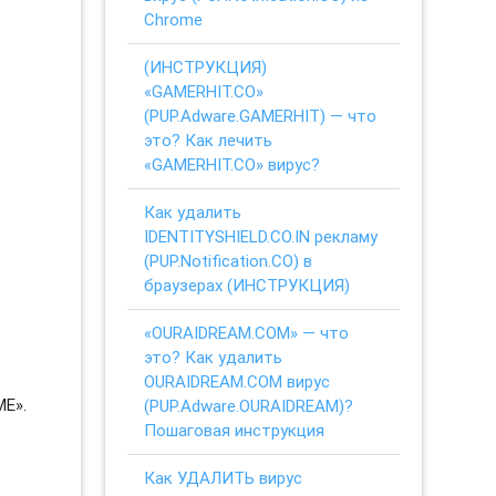
Chrome
(ИНСТРУКЦИЯ)
«GAMERHIT.CO»
(PUP.Adware.GAMERHIT) — что
это? Как лечить
«GAMERHIT.CO» вирус?
Как удалить
IDENTITYSHIELD.CO.IN рекламу
(PUP.Notification.CO) в
браузерах (ИНСТРУКЦИЯ)
«OURAIDREAM.COM» — что
это? Как удалить
OURAIDREAM.COM вирус
ME».
(PUP.Adware.OURAIDREAM)?
Пошаговая инструкция
Как УДАЛИТЬ вирус