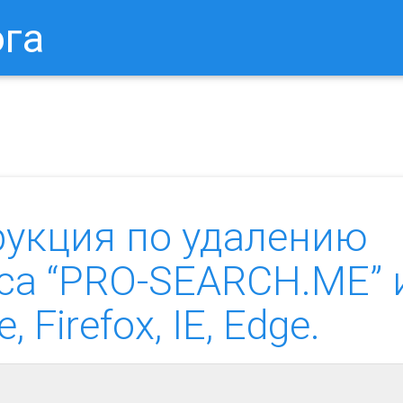
ога
в Браузере.
Как Сбросить Настройки Mozilla Firefox?
Ка
рукция по удалению
са “PRO-SEARCH.ME” 
Firefox, IE, Edge.