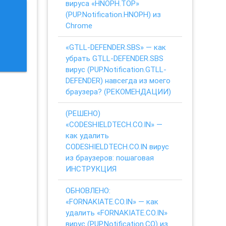
вируса «HNOPH.TOP»
(PUP.Notification.HNOPH) из
Chrome
«GTLL-DEFENDER.SBS» — как
убрать GTLL-DEFENDER.SBS
вирус (PUP.Notification.GTLL-
DEFENDER) навсегда из моего
браузера? (РЕКОМЕНДАЦИИ)
(РЕШЕНО)
«CODESHIELDTECH.CO.IN» —
как удалить
CODESHIELDTECH.CO.IN вирус
из браузеров: пошаговая
ИНСТРУКЦИЯ
ОБНОВЛЕНО:
«FORNAKIATE.CO.IN» — как
удалить «FORNAKIATE.CO.IN»
вирус (PUP.Notification.CO) из