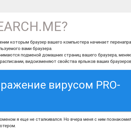
SEARCH.ME?
жении которым браузер вашего компьютера начинает перенапр
льзуемого вами браузера.
анимаются подменой домашних страниц вашего браузера, меня
расписании, видоизменяют свойства ярлыков ваших браузеров
аражение вирусом PRO-
меном я еще не сталкивался. Но вчера меня с ним познакоми
ьютером.