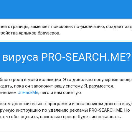
шней страницы, заменяет поисковик по-умолчанию, создает зад
свойства ярлыков браузеров.
т вируса PRO-SEARCH.ME?
бного рода в моей коллекции. Это довольно популярные злов
дать, пока он заполонит вашу систему. Я, разумеется,
печением
UnHackMe
, чего и вам советую.
вником дополнительных программ и и поклонником долгого и ну
и ручную инструкцию по удалению рекламы PRO-SEARCH.ME. Но
ца, чтобы оценить, насколько проще будет использовать