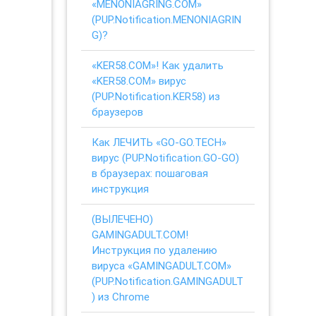
«MENONIAGRING.COM»
(PUP.Notification.MENONIAGRIN
G)?
«KER58.COM»! Как удалить
«KER58.COM» вирус
(PUP.Notification.KER58) из
браузеров
Как ЛЕЧИТЬ «GO-GO.TECH»
вирус (PUP.Notification.GO-GO)
в браузерах: пошаговая
инструкция
(ВЫЛЕЧЕНО)
GAMINGADULT.COM!
Инструкция по удалению
вируса «GAMINGADULT.COM»
(PUP.Notification.GAMINGADULT
) из Chrome