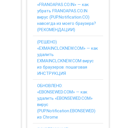
«FRANOAPAS.CO.IN» — как
убрать FRANOAPAS.CO.IN
вирус (PUP.Notification.CO)
навсегда из моего браузера?
(РЕКОМЕНДАЦИИ)
(РЕШЕНО)
«EXMAINCLCKNEW.COM» — как
удалить
EXMAINCLCKNEW.COM вирус
из браузеров: пошаговая
ИНСТРУКЦИЯ
ОБНОВЛЕНО:
«EBONSEWED.COM» — как
удалить «EBONSEWED.COM»
вирус
(PUP.Notification.EBONSEWED)
из Chrome