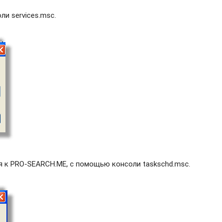
и services.msc.
я к PRO-SEARCH.ME, с помощью консоли taskschd.msc.