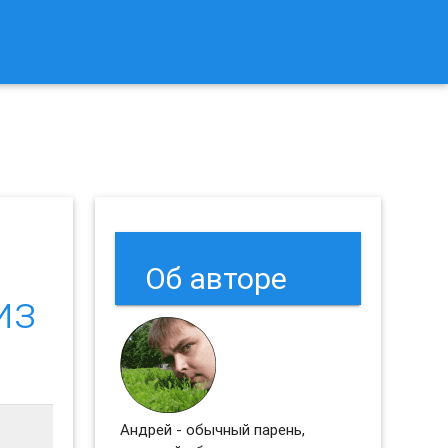
к Сбросить Настройки Браузеров Chrome и Firefox?
Об авторе
из
Андрей - обычный парень,