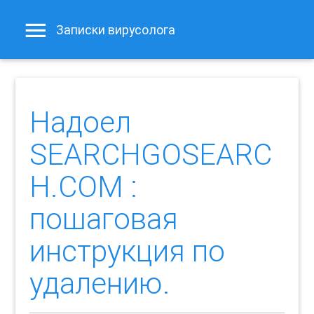
Записки вирусолога
Надоел
SEARCHGOSEARC
H.COM :
пошаговая
инструкция по
удалению.