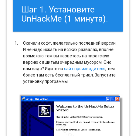
Шаг 1. Установите
UnHackMe (1 минута).
Скачали софт, желательно последней версии.
И не надо искать на всяких развалах, вполне
возможно там вы нарветесь на пиратскую
версию с вшитым очередным мусором. Оно
вам надо? Идите на
сайт производителя
, тем
более там есть бесплатный триал. Запустите
установку программы.