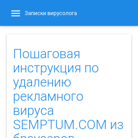
Записки вирусолога
Пошаговая
инструкция по
удалению
рекламного
вируса
SEMPTUM.COM из