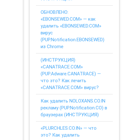
ОБНОВЛЕНО:
«EBONSEWED.COM» — как
удалить «EBONSEWED.COM»
вирус
(PUP.Notification.EBONSEWED)
из Chrome
(ИНСТРУКЦИЯ)
«CANATRACE.COM»
(PUP.Adware.CANATRACE) —
что это? Как лечить
«CANATRACE.COM» вирус?
Как удалить NOLOXANS.CO.IN
рекламу (PUP.Notification.CO) в
браузерах (ИНСТРУКЦИЯ)
«PLURCHLES.CO.IN» — что
это? Как удалить