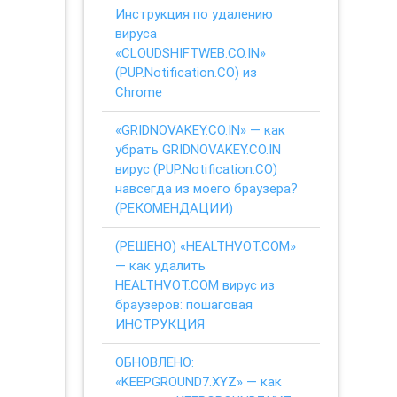
Инструкция по удалению
вируса
«CLOUDSHIFTWEB.CO.IN»
(PUP.Notification.CO) из
Chrome
«GRIDNOVAKEY.CO.IN» — как
убрать GRIDNOVAKEY.CO.IN
вирус (PUP.Notification.CO)
навсегда из моего браузера?
(РЕКОМЕНДАЦИИ)
(РЕШЕНО) «HEALTHVOT.COM»
— как удалить
HEALTHVOT.COM вирус из
браузеров: пошаговая
ИНСТРУКЦИЯ
ОБНОВЛЕНО:
«KEEPGROUND7.XYZ» — как