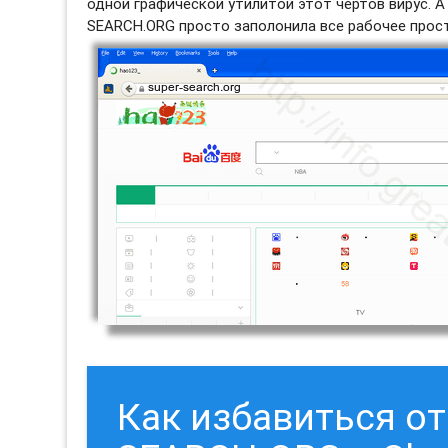
одной графической утилитой этот чертов вирус. А
SEARCH.ORG просто заполонила все рабочее простр
Как избавиться о