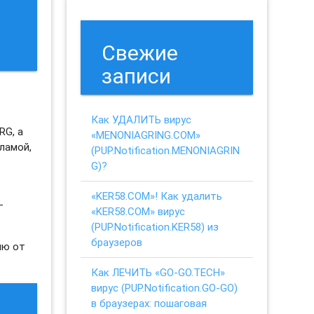
Свежие
записи
Как УДАЛИТЬ вирус
RG, а
«MENONIAGRING.COM»
ламой,
(PUP.Notification.MENONIAGRIN
G)?
«KER58.COM»! Как удалить
-
«KER58.COM» вирус
(PUP.Notification.KER58) из
браузеров
ию от
Как ЛЕЧИТЬ «GO-GO.TECH»
вирус (PUP.Notification.GO-GO)
в браузерах: пошаговая