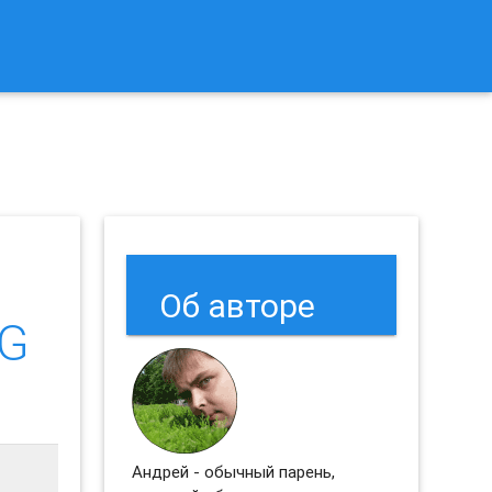
к Сбросить Настройки Браузеров Chrome и Firefox?
Об авторе
RG
Андрей - обычный парень,