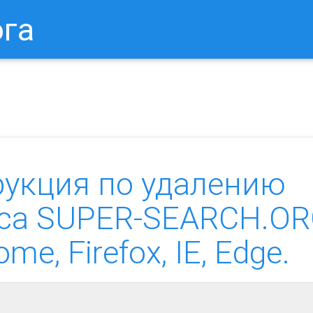
ога
в Браузере.
Как Сбросить Настройки Mozilla Firefox?
Ка
рукция по удалению
уса SUPER-SEARCH.O
e, Firefox, IE, Edge.