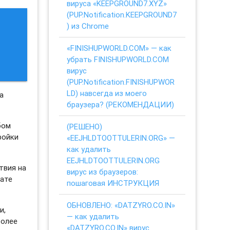
вируса «KEEPGROUND7.XYZ»
(PUP.Notification.KEEPGROUND7
) из Chrome
«FINISHUPWORLD.COM» — как
убрать FINISHUPWORLD.COM
вирус
(PUP.Notification.FINISHUPWOR
LD) навсегда из моего
а
браузера? (РЕКОМЕНДАЦИИ)
бом
(РЕШЕНО)
ройки
«EEJHLDTOOTTULERIN.ORG» —
как удалить
EEJHLDTOOTTULERIN.ORG
твия на
вирус из браузеров:
тате
пошаговая ИНСТРУКЦИЯ
ОБНОВЛЕНО: «DATZYRO.CO.IN»
и,
— как удалить
более
«DATZYRO.CO.IN» вирус