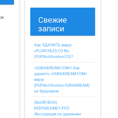
ся
Свежие
записи
Как УДАЛИТЬ вирус
«PLURCHLES.CO.IN»
(PUP.Notification.CO)?
«OURAIDREAM.COM»! Как
удалить «OURAIDREAM.COM»
вирус
(PUP.Notification.OURAIDREAM)
из браузеров
(ВЫЛЕЧЕНО)
KEEPGROUND7.XYZ!
Инструкция по удалению