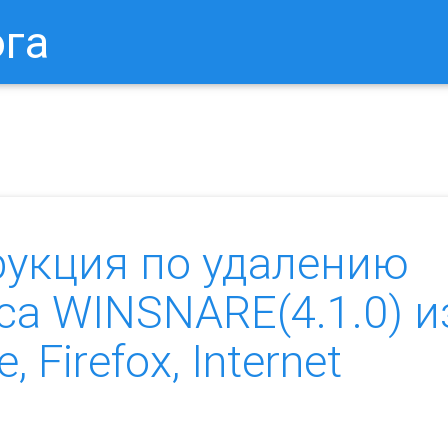
ога
в Браузере.
Как Сбросить Настройки Mozilla Firefox?
Ка
рукция по удалению
са WINSNARE(4.1.0) и
 Firefox, Internet