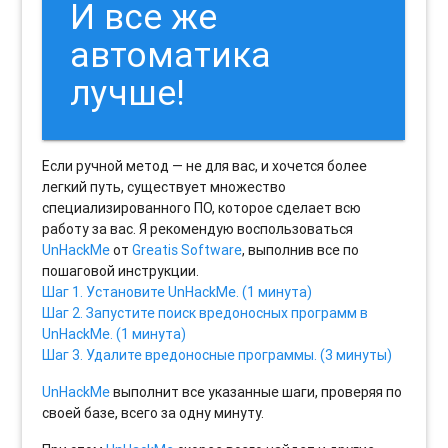
И все же
автоматика
лучше!
Если ручной метод — не для вас, и хочется более
легкий путь, существует множество
специализированного ПО, которое сделает всю
работу за вас. Я рекомендую воспользоваться
UnHackMe
от
Greatis Software
, выполнив все по
пошаговой инструкции.
Шаг 1. Установите UnHackMe. (1 минута)
Шаг 2. Запустите поиск вредоносных программ в
UnHackMe. (1 минута)
Шаг 3. Удалите вредоносные программы. (3 минуты)
UnHackMe
выполнит все указанные шаги, проверяя по
своей базе, всего за одну минуту.