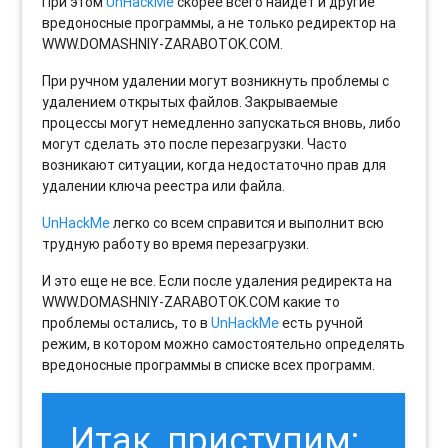
При этом
UnHackMe
скорее всего найдет и другие
вредоносные программы, а не только редиректор на
WWW.DOMASHNIY-ZARABOTOK.COM.
При ручном удалении могут возникнуть проблемы с
удалением открытых файлов. Закрываемые
процессы могут немедленно запускаться вновь, либо
могут сделать это после перезагрузки. Часто
возникают ситуации, когда недостаточно прав для
удалении ключа реестра или файла.
UnHackMe
легко со всем справится и выполнит всю
трудную работу во время перезагрузки.
И это еще не все. Если после удаления редиректа на
WWW.DOMASHNIY-ZARABOTOK.COM какие то
проблемы остались, то в
UnHackMe
есть ручной
режим, в котором можно самостоятельно определять
вредоносные программы в списке всех программ.
Итак, приступим: