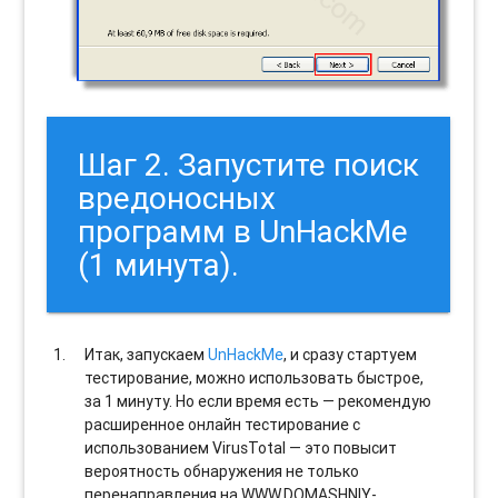
Шаг 2. Запустите поиск
вредоносных
программ в UnHackMe
(1 минута).
Итак, запускаем
UnHackMe
, и сразу стартуем
тестирование, можно использовать быстрое,
за 1 минуту. Но если время есть — рекомендую
расширенное онлайн тестирование с
использованием VirusTotal — это повысит
вероятность обнаружения не только
перенаправления на WWW.DOMASHNIY-