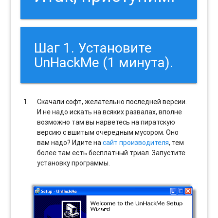
Шаг 1. Установите
UnHackMe (1 минута).
Скачали софт, желательно последней версии.
И не надо искать на всяких развалах, вполне
возможно там вы нарветесь на пиратскую
версию с вшитым очередным мусором. Оно
вам надо? Идите на
сайт производителя
, тем
более там есть бесплатный триал. Запустите
установку программы.