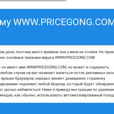
ламу WWW.PRICEGONG.CO
м деле, поэтому много времени она у меня не отняла. Но преж
омню основные признаки вируса WWW.PRICEGONG.COM.
о он имеет имя WWW.PRICEGONG.COM, но может и содержать
 любом случае на вас начинает валиться поток рекламных око
т ярлыки браузеров, нередко меняет домашнюю страничку.
ицированию подлежит любой браузер, который будет обнаруже
о срочно избавляться. Ниже я приведу инструкции по удалени
ендую, как обычно, использовать автоматизированный поход