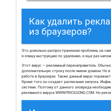
Как удалить рек
из браузеров?
Это довольно распространенная проблема, на само
я опишу инструкцию по удалению, я еще раз нап
Этот вирус — рекламный перенаправитель. Обычн
дополнительную строку после имени домена. Но в
работе в браузерах. Также данный вирус поражае
Кроме того он создает расписания запуска. Инф
системе. Поэтому от данного зловреда необходим
рекламного вируса WWW.PRICEGONG.COM. Но реком