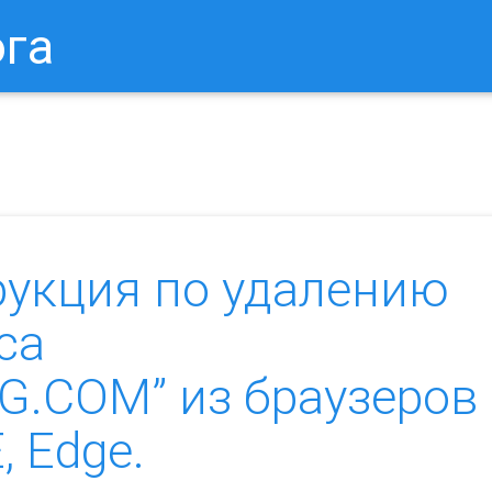
ога
в Браузере.
Как Сбросить Настройки Mozilla Firefox?
Ка
рукция по удалению
са
.COM” из браузеров
, Edge.