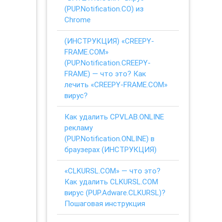
(PUP.Notification.CO) из
Chrome
(ИНСТРУКЦИЯ) «CREEPY-
FRAME.COM»
(PUP.Notification.CREEPY-
FRAME) — что это? Как
лечить «CREEPY-FRAME.COM»
вирус?
Как удалить CPVLAB.ONLINE
рекламу
(PUP.Notification.ONLINE) в
браузерах (ИНСТРУКЦИЯ)
«CLKURSL.COM» — что это?
Как удалить CLKURSL.COM
вирус (PUP.Adware.CLKURSL)?
Пошаговая инструкция