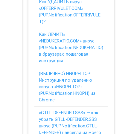
Как УДАЛИТЬ вирус
«OFFERRIVULET.COM»
(PUP.Notification.OFFERRIVULE
T)?
Как ЛЕЧИТЬ
«NEDUKERATIO.COM» вирус
(PUP.Notification.NEDUKERATIO)
в браузерах: пошаговая
инструкция
(ВЫЛЕЧЕНО) HNOPH.TOP!
Инструкция по удалению
вируса «HNOPH.TOP»
(PUP.Notification.HNOPH) из
Chrome
«GTLL-DEFENDER.SBS» — как
убрать GTLL-DEFENDER.SBS
вирус (PUP.Notification.GTLL-
DEFENDER) навсегда из моего