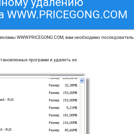
чному удалению
са WWW.PRICEGONG.COM
 рекламы WWW.PRICEGONG.COM, вам необходимо последовател
ановленных программ и удалить ее.