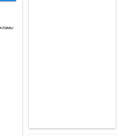
е
екламы