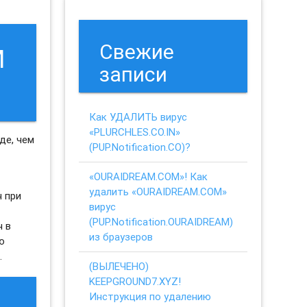
Свежие
M
записи
Как УДАЛИТЬ вирус
«PLURCHLES.CO.IN»
де, чем
(PUP.Notification.CO)?
«OURAIDREAM.COM»! Как
удалить «OURAIDREAM.COM»
н при
вирус
(PUP.Notification.OURAIDREAM)
н в
из браузеров
ю
.
(ВЫЛЕЧЕНО)
KEEPGROUND7.XYZ!
Инструкция по удалению