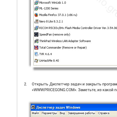
Открыть Диспетчер задач и закрыть программ
«WWW.PRICEGONG.COM». Заметьте, из какой па