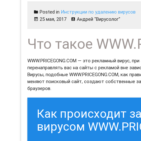
Posted in
Инструкции по удалению вирусов
25 мая, 2017
Андрей "Вирусолог"
Что такое WWW
WWW.PRICEGONG.COM — это рекламный вирус, при 
перенаправлять вас на сайты с рекламой вне зави
Вирусы, подобные WWW.PRICEGONG.COM, как прави
меняют поисковый сайт, создают собственные за
браузеров.
Как происходит 
вирусом WWW.PR