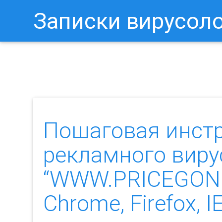
Записки вирусол
Как Отключить Уведомления 
Пошаговая инст
рекламного виру
“WWW.PRICEGONG
Chrome, Firefox, IE