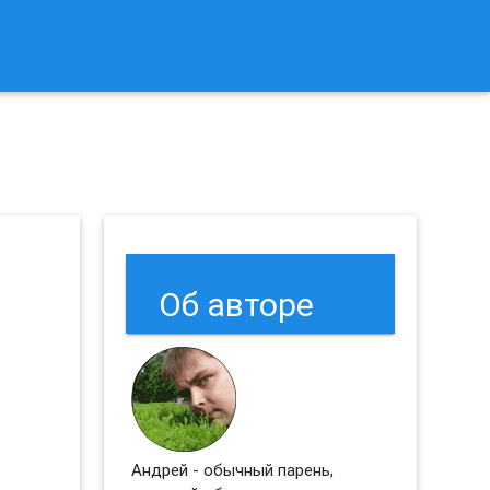
к Сбросить Настройки Браузеров Chrome и Firefox?
Об авторе
Андрей - обычный парень,