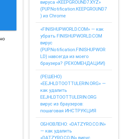
вируса «KEEPGROUND7.XYZ»
(PUP.Notification.KEEPGROUND7
) из Chrome
«FINISHUPWORLD.COM» — как
убрать FINISHUPWORLD.COM
ьно
вирус
(PUP.Notification.FINISHUPWOR
LD) навсегда из моего
браузера? (РЕКОМЕНДАЦИИ)
(РЕШЕНО)
«EEJHLDTOOTTULERIN.ORG» —
как удалить
EEJHLDTOOTTULERIN.ORG
вирус из браузеров:
пошаговая ИНСТРУКЦИЯ
ОБНОВЛЕНО: «DATZYRO.CO.IN»
— как удалить
«DATZYRO.CO.IN» вирус