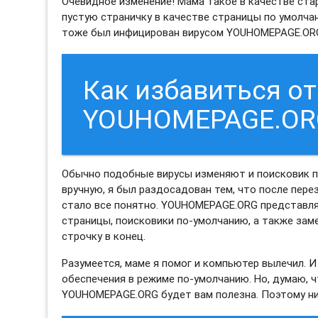
Очевидное изменение! Мама такое в качестве ста
пустую страничку в качестве страницы по умолчани
тоже был инфицирован вирусом YOUHOMEPAGE.OR
Как избавиться от
YOUHOMEPAGE.OR
Обычно подобные вирусы изменяют и поисковик по
вручную, я был раздосадован тем, что после пере
стало все понятно. YOUHOMEPAGE.ORG представля
страницы, поисковики по-умолчанию, а также за
строчку в конец.
Разумеется, маме я помог и компьютер вылечил. 
обеспечения в режиме по-умолчанию. Но, думаю, 
YOUHOMEPAGE.ORG будет вам полезна. Поэтому ниж