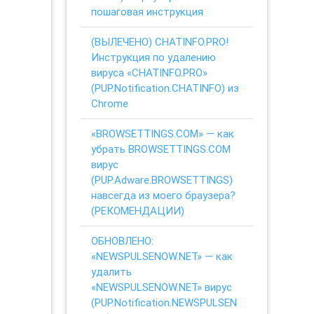
пошаговая инструкция
(ВЫЛЕЧЕНО) CHATINFO.PRO!
Инструкция по удалению
вируса «CHATINFO.PRO»
(PUP.Notification.CHATINFO) из
Chrome
«BROWSETTINGS.COM» — как
убрать BROWSETTINGS.COM
вирус
(PUP.Adware.BROWSETTINGS)
навсегда из моего браузера?
(РЕКОМЕНДАЦИИ)
ОБНОВЛЕНО:
«NEWSPULSENOW.NET» — как
удалить
«NEWSPULSENOW.NET» вирус
(PUP.Notification.NEWSPULSEN