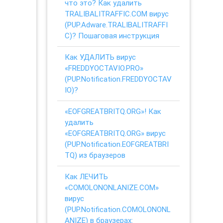
что это? Как удалить
TRALIBALITRAFFIC.COM вирус
(PUP.Adware.TRALIBALITRAFFI
C)? Пошаговая инструкция
Как УДАЛИТЬ вирус
«FREDDYOCTAVIO.PRO»
(PUP.Notification.FREDDYOCTAV
IO)?
«EOFGREATBRITQ.ORG»! Как
удалить
«EOFGREATBRITQ.ORG» вирус
(PUP.Notification.EOFGREATBRI
TQ) из браузеров
Как ЛЕЧИТЬ
«COMOLONONLANIZE.COM»
вирус
(PUP.Notification.COMOLONONL
ANIZE) в браузерах: