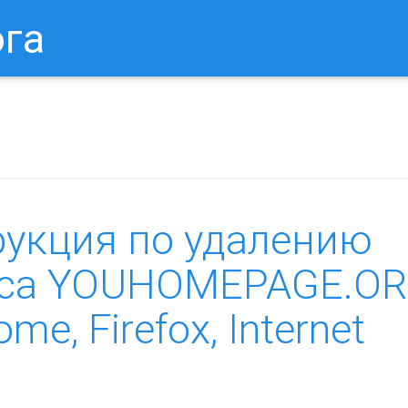
ога
в Браузере.
Как Сбросить Настройки Mozilla Firefox?
Ка
рукция по удалению
уса YOUHOMEPAGE.O
me, Firefox, Internet