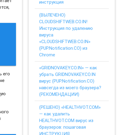
читает
инструкция
ется,
(ВЫЛЕЧЕНО)
CLOUDSHIFTWEB.CO.IN!
Инструкция по удалению
вируса
«CLOUDSHIFTWEB.CO.IN»
(PUP.Notification.CO) из
Chrome
«GRIDNOVAKEY.CO.IN» — как
ь его
убрать GRIDNOVAKEY.CO.IN
не
вирус (PUP.Notification.CO)
навсегда из моего браузера?
ную
(РЕКОМЕНДАЦИИ)
(РЕШЕНО) «HEALTHVOT.COM»
ного
— как удалить
я
HEALTHVOT.COM вирус из
браузеров: пошаговая
ИНСТРУКЦИЯ