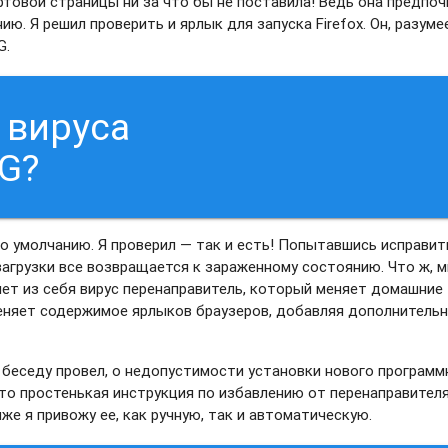
ртовой страницы ни за что бы не поставила! Ведь она предпо
ю. Я решил проверить и ярлык для запуска Firefox. Он, разуме
G.
 вируса
G?
 умолчанию. Я проверил — так и есть! Попытавшись исправит
загрузки все возвращается к зараженному состоянию. Что ж, м
ет из себя вирус перенаправитель, который меняет домашние
меняет содержимое ярлыков браузеров, добавляя дополнитель
И беседу провел, о недопустимости установки нового программ
что простенькая инструкция по избавлению от перенаправител
е я привожу ее, как ручную, так и автоматическую.