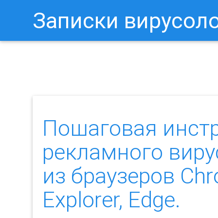
Записки вирусол
Как Отключить Уведомления 
Пошаговая инст
рекламного вир
из браузеров Chro
Explorer, Edge.