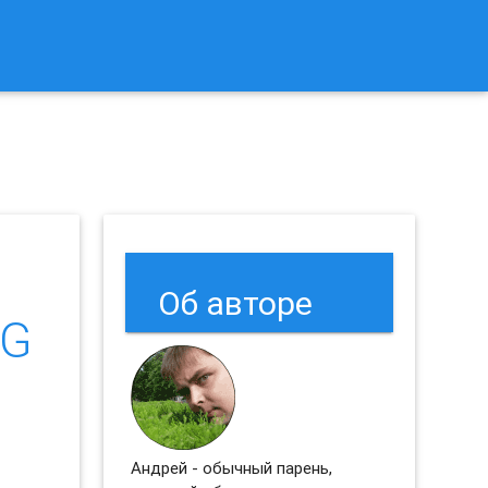
к Сбросить Настройки Браузеров Chrome и Firefox?
Об авторе
RG
Андрей - обычный парень,