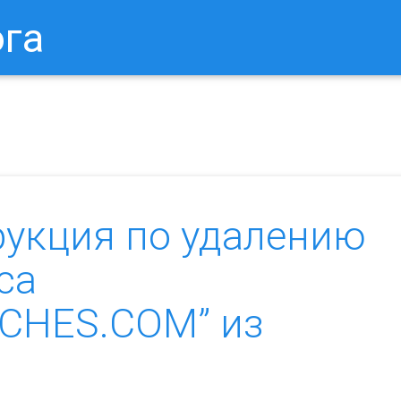
ога
в Браузере.
Как Сбросить Настройки Mozilla Firefox?
Ка
рукция по удалению
са
CHES.COM” из