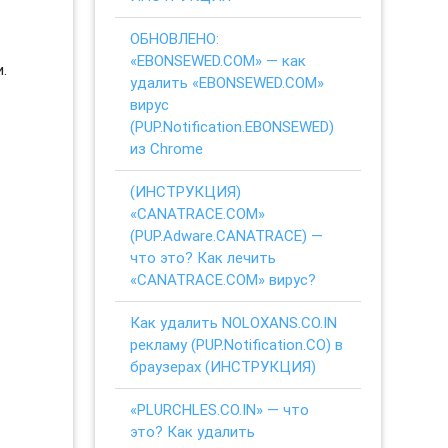
ОБНОВЛЕНО:
«EBONSEWED.COM» — как
.
удалить «EBONSEWED.COM»
вирус
(PUP.Notification.EBONSEWED)
из Chrome
(ИНСТРУКЦИЯ)
«CANATRACE.COM»
(PUP.Adware.CANATRACE) —
что это? Как лечить
«CANATRACE.COM» вирус?
Как удалить NOLOXANS.CO.IN
рекламу (PUP.Notification.CO) в
браузерах (ИНСТРУКЦИЯ)
«PLURCHLES.CO.IN» — что
это? Как удалить