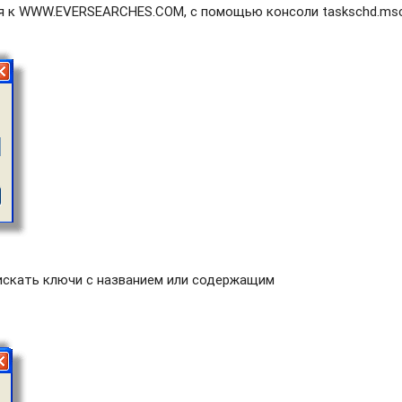
ся к WWW.EVERSEARCHES.COM, с помощью консоли taskschd.msc
оискать ключи с названием или содержащим