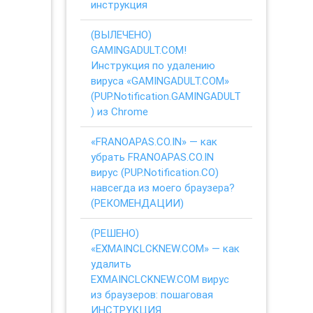
инструкция
(ВЫЛЕЧЕНО)
GAMINGADULT.COM!
Инструкция по удалению
вируса «GAMINGADULT.COM»
(PUP.Notification.GAMINGADULT
) из Chrome
«FRANOAPAS.CO.IN» — как
убрать FRANOAPAS.CO.IN
вирус (PUP.Notification.CO)
навсегда из моего браузера?
(РЕКОМЕНДАЦИИ)
(РЕШЕНО)
«EXMAINCLCKNEW.COM» — как
удалить
EXMAINCLCKNEW.COM вирус
из браузеров: пошаговая
ИНСТРУКЦИЯ