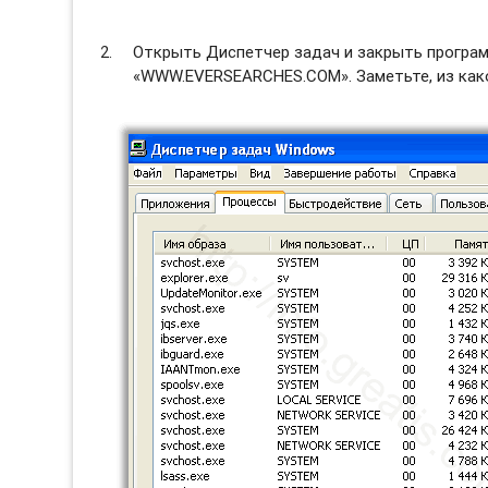
Открыть Диспетчер задач и закрыть программ
«WWW.EVERSEARCHES.COM». Заметьте, из какой