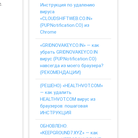
.
Инструкция по удалению
вируса
«CLOUDSHIFTWEB.CO.IN»
(PUP.Notification.CO) из
Chrome
«GRIDNOVAKEY.CO.IN» — как
убрать GRIDNOVAKEY.CO.IN
вирус (PUP.Notification.CO)
навсегда из моего браузера?
(РЕКОМЕНДАЦИИ)
(РЕШЕНО) «HEALTHVOT.COM»
— как удалить
HEALTHVOT.COM вирус из
браузеров: пошаговая
ИНСТРУКЦИЯ
ОБНОВЛЕНО:
«KEEPGROUND7.XYZ» — как