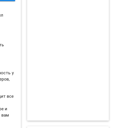
и
ел
ть
ность у
еров,
дит все
ре и
о вам