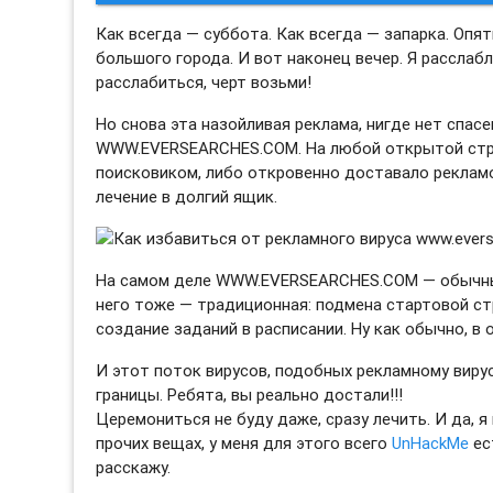
Как всегда — суббота. Как всегда — запарка. Опят
большого города. И вот наконец вечер. Я расслаб
расслабиться, черт возьми!
Но снова эта назойливая реклама, нигде нет спасе
WWW.EVERSEARCHES.COM. На любой открытой стра
поисковиком, либо откровенно доставало рекламо
лечение в долгий ящик.
На самом деле WWW.EVERSEARCHES.COM — обычный 
него тоже — традиционная: подмена стартовой ст
создание заданий в расписании. Ну как обычно, в
И этот поток вирусов, подобных рекламному вир
границы. Ребята, вы реально достали!!!
Церемониться не буду даже, сразу лечить. И да, я
прочих вещах, у меня для этого всего
UnHackMe
ес
расскажу.