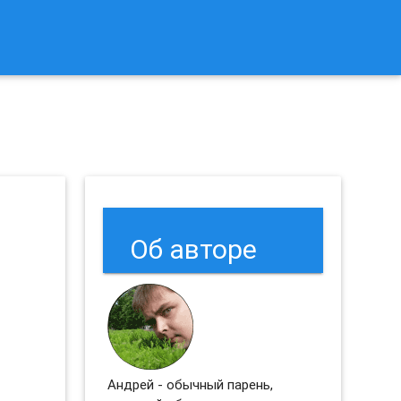
к Сбросить Настройки Браузеров Chrome и Firefox?
Об авторе
Андрей - обычный парень,