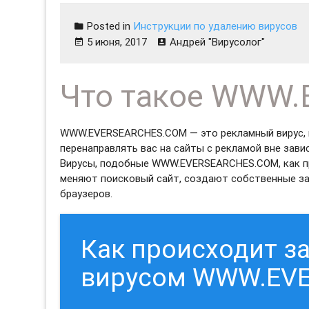
Posted in
Инструкции по удалению вирусов
5 июня, 2017
Андрей "Вирусолог"
Что такое WWW
WWW.EVERSEARCHES.COM — это рекламный вирус, 
перенаправлять вас на сайты с рекламой вне зави
Вирусы, подобные WWW.EVERSEARCHES.COM, как п
меняют поисковый сайт, создают собственные за
браузеров.
Как происходит 
вирусом WWW.EV