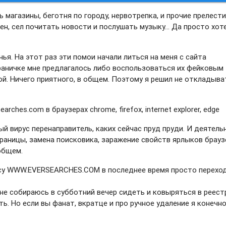
ь магазины, беготня по городу, нервотрепка, и прочие прелест
лен, сел почитать новости и послушать музыку… Да просто хот
нья. На этот раз эти помои начали литься на меня с сайта
ничке мне предлагалось либо воспользоваться их фейковым
й. Ничего приятного, в общем. Поэтому я решил не откладыва
вирус перенаправитель, каких сейчас пруд пруди. И деятель
раницы, замена поисковика, заражение свойств ярлыков брауз
 общем.
усу WWW.EVERSEARCHES.COM в последнее время просто перехо
 не собираюсь в субботний вечер сидеть и ковыряться в реест
ть. Но если вы фанат, вкратце и про ручное удаление я конечн