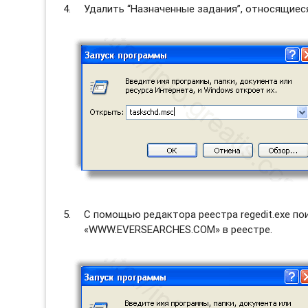
Удалить “Назначенные задания”, относящие
С помощью редактора реестра regedit.exe п
«WWW.EVERSEARCHES.COM» в реестре.