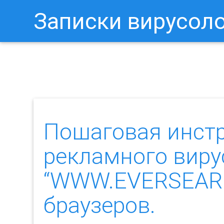
Записки вирусол
Как Отключить Уведомления 
Пошаговая инст
рекламного виру
“WWW.EVERSEAR
браузеров.