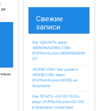
к
 уж
Свежие
записи
Как УДАЛИТЬ вирус
«MENONIAGRING.COM»
(PUP.Notification.MENONIAGRIN
G)?
«KER58.COM»! Как удалить
тельно
«KER58.COM» вирус
(PUP.Notification.KER58) из
браузеров
Как ЛЕЧИТЬ «GO-GO.TECH»
вирус (PUP.Notification.GO-GO)
в браузерах: пошаговая