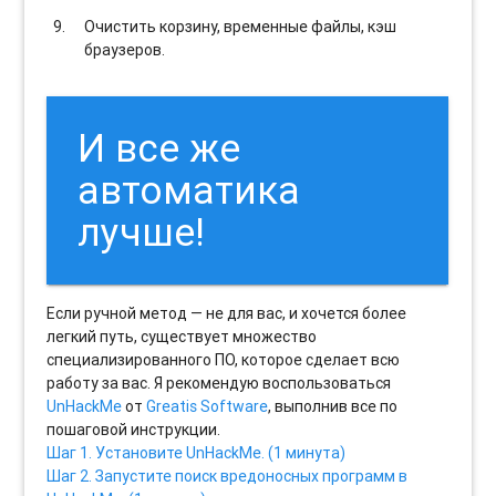
Очистить корзину, временные файлы, кэш
браузеров.
И все же
автоматика
лучше!
Если ручной метод — не для вас, и хочется более
легкий путь, существует множество
специализированного ПО, которое сделает всю
работу за вас. Я рекомендую воспользоваться
UnHackMe
от
Greatis Software
, выполнив все по
пошаговой инструкции.
Шаг 1. Установите UnHackMe. (1 минута)
Шаг 2. Запустите поиск вредоносных программ в