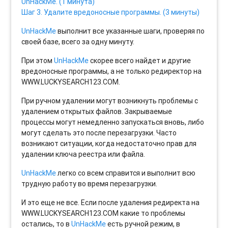
UnHackMe. (1 минута)
Шаг 3. Удалите вредоносные программы. (3 минуты)
UnHackMe
выполнит все указанные шаги, проверяя по
своей базе, всего за одну минуту.
При этом
UnHackMe
скорее всего найдет и другие
вредоносные программы, а не только редиректор на
WWW.LUCKYSEARCH123.COM.
При ручном удалении могут возникнуть проблемы с
удалением открытых файлов. Закрываемые
процессы могут немедленно запускаться вновь, либо
могут сделать это после перезагрузки. Часто
возникают ситуации, когда недостаточно прав для
удалении ключа реестра или файла.
UnHackMe
легко со всем справится и выполнит всю
трудную работу во время перезагрузки.
И это еще не все. Если после удаления редиректа на
WWW.LUCKYSEARCH123.COM какие то проблемы
остались, то в
UnHackMe
есть ручной режим, в