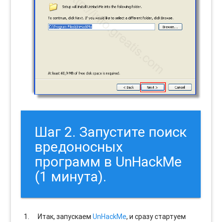
Шаг 2. Запустите поиск
вредоносных
программ в UnHackMe
(1 минута).
Итак, запускаем
UnHackMe
, и сразу стартуем