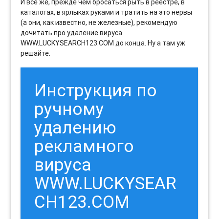
И все же, прежде чем бросаться рыть в реестре, в
каталогах, в ярлыках руками и тратить на это нервы
(а они, как известно, не железные), рекомендую
дочитать про удаление вируса
WWW.LUCKYSEARCH123.COM до конца. Ну а там уж
решайте.
Инструкция по
ручному
удалению
рекламного
вируса
WWW.LUCKYSEAR
CH123.COM