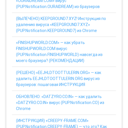
«OURAIDREAM.COM» вирус
(PUP.Notification.OURAIDREAM) из браузеров
(ВЫЛЕЧЕНО) KEEPGROUND7.XYZ! Инструкция по
удалению вируса «KEEPGROUND7.XYZ»
(PUP.Notification.KEEPGROUND7) из Chrome
«FINISHUPWORLD.COM» — как убрать
FINISHUPWORLD.COM вирус
(PUP.Notification.FINISHUPWORLD) навсегда из
моего браузера? (РЕКОМЕНДАЦИИ)
(РЕШЕНО) «EEJHLDTOOTTULERIN.ORG» — как
удалить EEJHLDTOOTTULERIN.ORG вирус из
браузеров: пошаговая ИНСТРУКЦИЯ
ОБНОВЛЕНО: «DATZYRO.CO.IN» — как удалить
«DATZYRO.CO.IN» вирус (PUP.Notification.CO) из
Chrome
(ИНСТРУКЦИЯ) «CREEPY-FRAME.COM»
(PUP.Notification.CREEPY-FRAME) — что это? Как