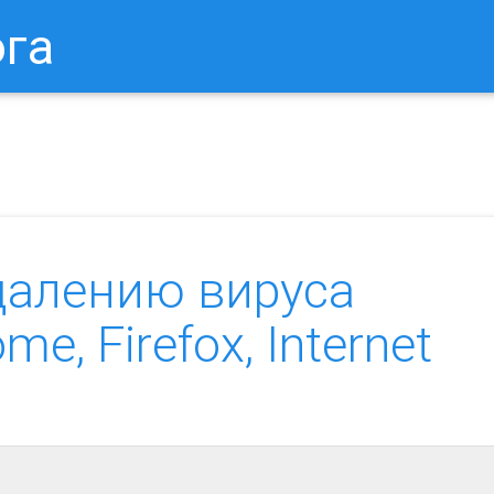
ога
в Браузере.
Как Сбросить Настройки Mozilla Firefox?
Ка
далению вируса
e, Firefox, Internet