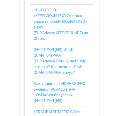
ОБНОВЛЕНО:
«KEEPGROUND7.XYZ» — как
удалить «KEEPGROUND7.XYZ»
вирус
(PUP.Adware.KEEPGROUND7) из
Chrome
(ИНСТРУКЦИЯ) «PINK-
QUANTUM.PRO»
(PUP.Adware.PINK-QUANTUM) —
что это? Как лечить «PINK-
QUANTUM.PRO» вирус?
Как удалить R-HOSHAS.INFO
рекламу (PUP.Adware.R-
HOSHAS) в браузерах
(ИНСТРУКЦИЯ)
«TRALIBALITRAFFIC.COM» —