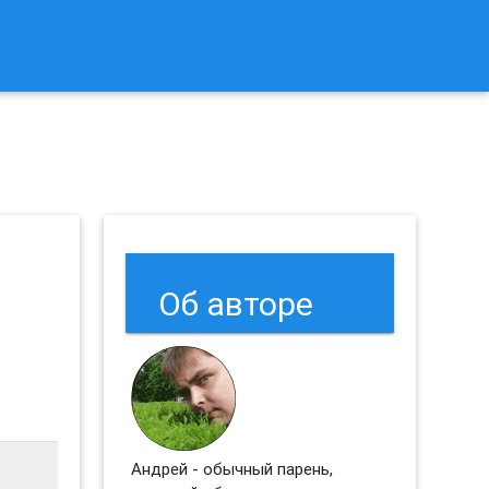
к Сбросить Настройки Браузеров Chrome и Firefox?
Об авторе
Андрей - обычный парень,