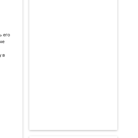
ь его
не
у в