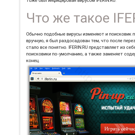
тоже был инфицирован вирусом IFERIN.RU.
Что же такое IFE
Обычно подобные вирусы изменяют и поисковик по
вручную, я был раздосадован тем, что после пере
стало все понятно. IFERIN.RU представляет из се
поисковики по-умолчанию, а также заменяет сод
конец.