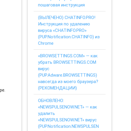
пошаговая инструкция
(ВЫЛЕЧЕНО) CHATINFO.PRO!
Инструкция по удалению
вируса «CHATINFO.PRO»
(PUP.Notification.CHATINFO) из
Chrome
«BROWSETTINGS.COM» — как
убрать BROWSETTINGS.COM
вирус
(PUP.Adware.BROWSETTINGS)
навсегда из моего браузера?
(РЕКОМЕНДАЦИИ)
ре.
ОБНОВЛЕНО:
«NEWSPULSENOW.NET» — как
удалить
«NEWSPULSENOW.NET» вирус
(PUP.Notification.NEWSPULSEN