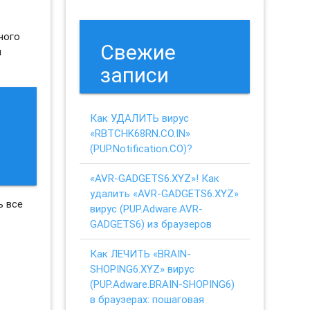
ного
Свежие
я
записи
Как УДАЛИТЬ вирус
«RBTCHK68RN.CO.IN»
(PUP.Notification.CO)?
«AVR-GADGETS6.XYZ»! Как
удалить «AVR-GADGETS6.XYZ»
ь все
вирус (PUP.Adware.AVR-
GADGETS6) из браузеров
Как ЛЕЧИТЬ «BRAIN-
SHOPING6.XYZ» вирус
(PUP.Adware.BRAIN-SHOPING6)
в браузерах: пошаговая