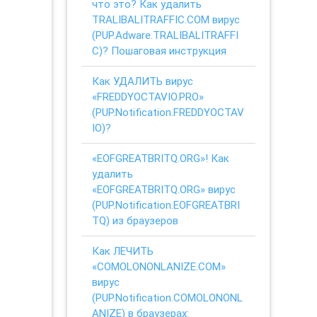
что это? Как удалить
TRALIBALITRAFFIC.COM вирус
(PUP.Adware.TRALIBALITRAFFI
C)? Пошаговая инструкция
Как УДАЛИТЬ вирус
«FREDDYOCTAVIO.PRO»
(PUP.Notification.FREDDYOCTAV
IO)?
«EOFGREATBRITQ.ORG»! Как
удалить
«EOFGREATBRITQ.ORG» вирус
(PUP.Notification.EOFGREATBRI
TQ) из браузеров
Как ЛЕЧИТЬ
«COMOLONONLANIZE.COM»
вирус
(PUP.Notification.COMOLONONL
ANIZE) в браузерах: