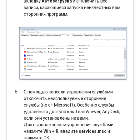
вкладку
Автозагрузка
и отключить все
записи, касающиеся запуска неизвестных вам
сторонних программ.
С помощью консоли управления службами
отключить неиспользуемые сторонние
службы (не от Microsoft). Особенно службы
удаленного доступа как TeamViewer, AnyDesk,
если они установлены не вами.
Для вызова консоли управления службами
нажмите
Win + R
, введите
services.msc
и
нажмите OK.