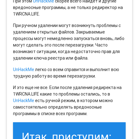
При этом
UnHackMe
скорее всего найдет и другие
вредоносные программы, а не только редиректор на
1WRCNA.LIFE.
При ручном удалении могут возникнуть проблемы с
удалением открытых файлов. Закрываемые
процессы могут немедленно запускаться вновь, либо
могут сделать это после перезагрузки. Часто
возникают ситуации, когда недостаточно прав для
удалении ключа реестра или файла.
UnHackMe
легко со всем справится и выполнит всю
трудную работу во время перезагрузки.
И это еще не все. Если после удаления редиректа на
1WRCNA.LIFE какие то проблемы остались, то в
UnHackMe
есть ручной режим, в котором можно
самостоятельно определять вредоносные
программы в списке всех программ.
Итак, приступим: