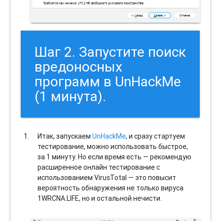
Шаг 2. Запустите поиск
вредоносных
программ в UnHackMe
(1 минута).
Итак, запускаем
UnHackMe
, и сразу стартуем
тестирование, можно использовать быстрое,
за 1 минуту. Но если время есть — рекомендую
расширенное онлайн тестирование с
использованием VirusTotal — это повысит
вероятность обнаружения не только вируса
1WRCNA.LIFE, но и остальной нечисти.