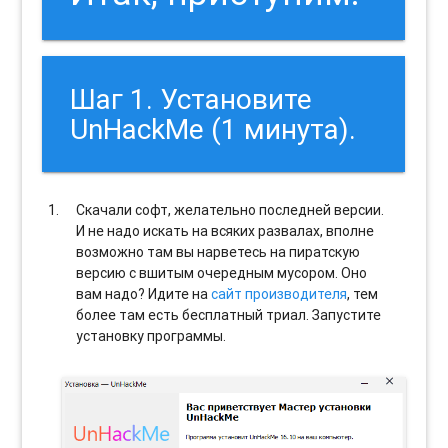
Шаг 1. Установите
UnHackMe (1 минута).
Скачали софт, желательно последней версии.
И не надо искать на всяких развалах, вполне
возможно там вы нарветесь на пиратскую
версию с вшитым очередным мусором. Оно
вам надо? Идите на
сайт производителя
, тем
более там есть бесплатный триал. Запустите
установку программы.