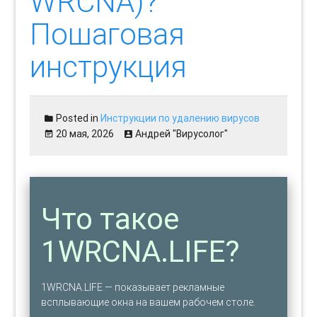
WRCNA)?
Пошаговая
инструкция
Posted in
Инструкции по удалению вирусов
20 мая, 2026
Андрей "Вирусолог"
Что такое
1WRCNA.LIFE?
1WRCNA.LIFE — показывает рекламные
всплывающие окна на вашем рабочем столе.