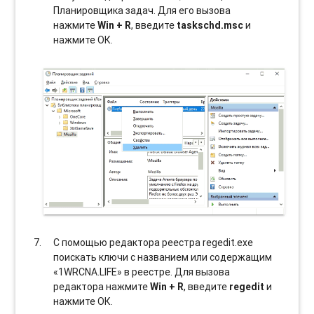
Планировщика задач. Для его вызова
нажмите
Win + R
, введите
taskschd.msc
и
нажмите ОК.
С помощью редактора реестра regedit.exe
поискать ключи с названием или содержащим
«1WRCNA.LIFE» в реестре. Для вызова
редактора нажмите
Win + R
, введите
regedit
и
нажмите ОК.