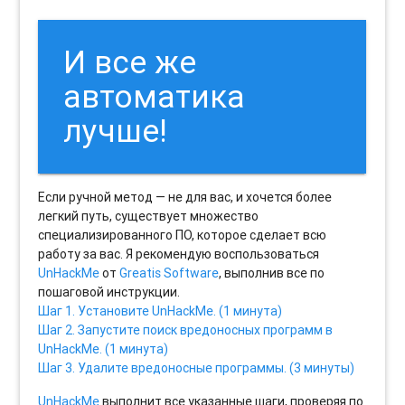
И все же
автоматика
лучше!
Если ручной метод — не для вас, и хочется более
легкий путь, существует множество
специализированного ПО, которое сделает всю
работу за вас. Я рекомендую воспользоваться
UnHackMe
от
Greatis Software
, выполнив все по
пошаговой инструкции.
Шаг 1. Установите UnHackMe. (1 минута)
Шаг 2. Запустите поиск вредоносных программ в
UnHackMe. (1 минута)
Шаг 3. Удалите вредоносные программы. (3 минуты)
UnHackMe
выполнит все указанные шаги, проверяя по