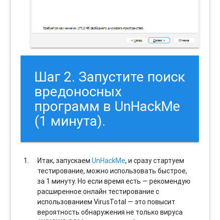
Шаг 2. Запустите поиск
вредоносных
программ в UnHackMe
(1 минута).
Итак, запускаем
UnHackMe
, и сразу стартуем
тестирование, можно использовать быстрое,
за 1 минуту. Но если время есть — рекомендую
расширенное онлайн тестирование с
использованием VirusTotal — это повысит
вероятность обнаружения не только вируса