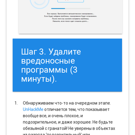
Шаг 3. Удалите
вредоносные
программы (3
минуты).
Обнаруживаем что-то на очередном этапе.
UnHackMe
отличается тем, что показывает
вообще все, и очень плохое, и
подозрительное, и даже хорошее. Не будьте
обезьяной с гранатой! Не уверены в объектах
из разряда ‘подозрительный’ или