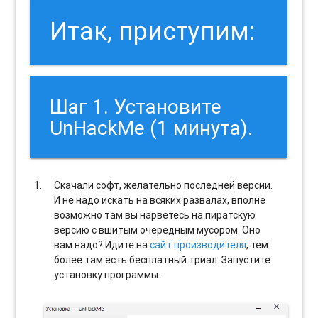
Итак, приступим:
Шаг 1. Установите
UnHackMe (1 минута).
Скачали софт, желательно последней версии.
И не надо искать на всяких развалах, вполне
возможно там вы нарветесь на пиратскую
версию с вшитым очередным мусором. Оно
вам надо? Идите на
сайт производителя
, тем
более там есть бесплатный триал. Запустите
установку программы.