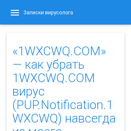
Записки вирусолога
«1WXCWQ.COM»
— как убрать
1WXCWQ.COM
вирус
(PUP.Notification.1
WXCWQ) навсегда