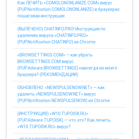
Как ЛЕЧИТЬ «COMOLONONLANIZE.COM» вирус
(PUP.Notification.COMOLONONLANIZE) в браузерах:
пошаговая инструкция
(ВЫЛЕЧЕНО) CHATINFO.PRO! Инструкция по
удалению вируса «CHATINFO.PRO»
(PUP.Notification.CHATINFO) из Chrome
«BROWSETTINGS.COM» — как убрать
BROWSETTINGS.COM вирус
(PUP.Adware.BROWSETTINGS) навсегда из моего
браузера? (РЕКОМЕНДАЦИИ)
ОБНОВЛЕНО: «NEWSPULSENOW.NET» — как
удалить «NEWSPULSENOW.NET» вирус
(PUP.Notification.NEWSPULSENOW) из Chrome
(ИНСТРУКЦИЯ) «W10.TUPOISK.RU»
(PUP.Adware.TUPOISK) — что это? Как лечить
«W10.TUPOISK.RU» вирус?