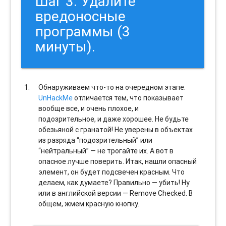
Шаг 3. Удалите
вредоносные
программы (3
минуты).
Обнаруживаем что-то на очередном этапе.
UnHackMe
отличается тем, что показывает
вообще все, и очень плохое, и
подозрительное, и даже хорошее. Не будьте
обезьяной с гранатой! Не уверены в объектах
из разряда “подозрительный” или
“нейтральный” — не трогайте их. А вот в
опасное лучше поверить. Итак, нашли опасный
элемент, он будет подсвечен красным. Что
делаем, как думаете? Правильно — убить! Ну
или в английской версии — Remove Checked. В
общем, жмем красную кнопку.