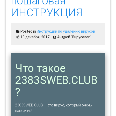
пошаговая
ИНСТРУКЦИЯ
Posted in
Инструкции по удалению вирусов
13 декабря, 2017
Андрей "Вирусолог"
Что такое
2383SWEB.CLUB
?
2383SWEB.CLUB — это вирус, который очень
навязчив!