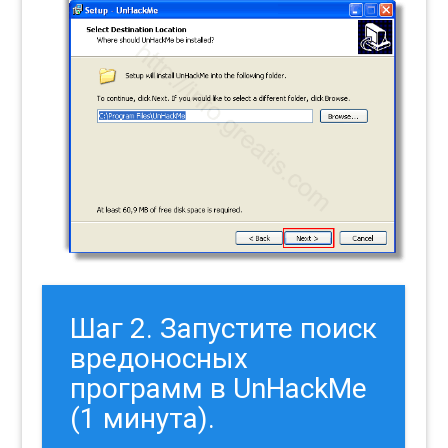
Шаг 2. Запустите поиск
вредоносных
программ в UnHackMe
(1 минута).