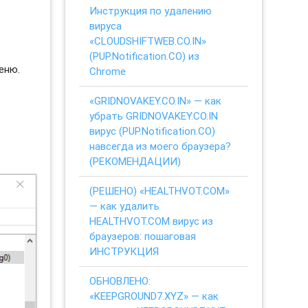
Инструкция по удалению
вируса
«CLOUDSHIFTWEB.CO.IN»
(PUP.Notification.CO) из
еню.
Chrome
«GRIDNOVAKEY.CO.IN» — как
убрать GRIDNOVAKEY.CO.IN
вирус (PUP.Notification.CO)
навсегда из моего браузера?
(РЕКОМЕНДАЦИИ)
(РЕШЕНО) «HEALTHVOT.COM»
— как удалить
HEALTHVOT.COM вирус из
браузеров: пошаговая
ИНСТРУКЦИЯ
ОБНОВЛЕНО:
«KEEPGROUND7.XYZ» — как