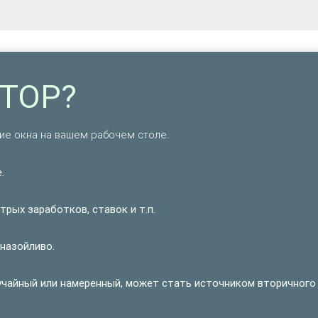
.TOP?
е окна на вашем рабочем столе.
.
рых заработков, ставок и т.п.
 назойливо.
учайный или намеренный, может стать источником вторичного