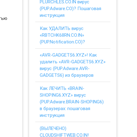
PLURCHLES.CO.IN вирус
(PUP.Adware.CO)? Пошаговая
инструкция
стью
Как УДАЛИТЬ вирус
«RBTCHK68RN.CO.IN»
(PUP.Notification.CO)?
«AVR-GADGETS6.XYZ»! Как
удалить «AVR-GADGETS6.XYZ»
вирус (PUP.Adware.AVR-
GADGETS6) из браузеров
Как ЛЕЧИТЬ «BRAIN-
SHOPING6.XYZ» вирус
(PUP.Adware.BRAIN-SHOPING6)
в браузерах: пошаговая
инструкция
(ВЫЛЕЧЕНО)
CLOUDSHIFTWEB.CO.IN!