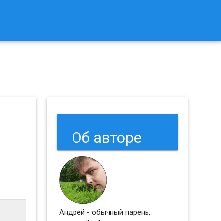
к Сбросить Настройки Браузеров Chrome и Firefox?
Об авторе
Андрей - обычный парень,