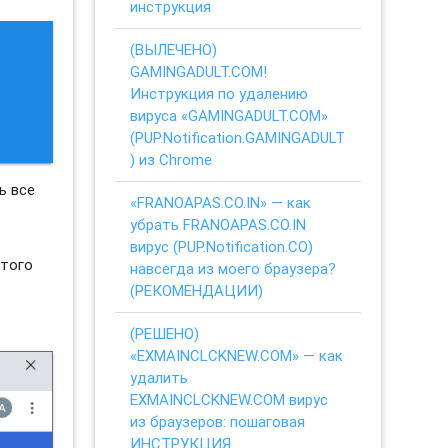
инструкция
(ВЫЛЕЧЕНО)
GAMINGADULT.COM!
Инструкция по удалению
вируса «GAMINGADULT.COM»
(PUP.Notification.GAMINGADULT
) из Chrome
ь все
«FRANOAPAS.CO.IN» — как
убрать FRANOAPAS.CO.IN
вирус (PUP.Notification.CO)
этого
навсегда из моего браузера?
(РЕКОМЕНДАЦИИ)
(РЕШЕНО)
«EXMAINCLCKNEW.COM» — как
удалить
EXMAINCLCKNEW.COM вирус
из браузеров: пошаговая
ИНСТРУКЦИЯ