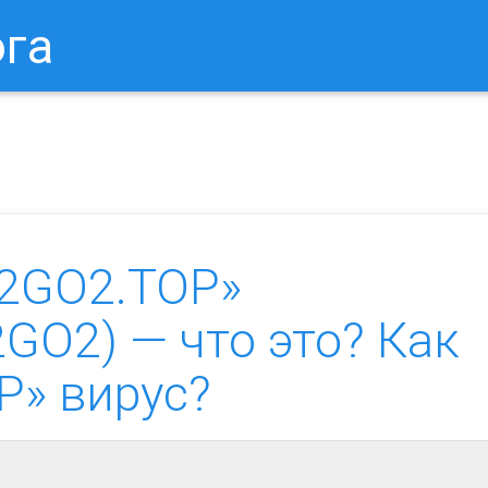
ога
в Браузере.
Как Сбросить Настройки Mozilla Firefox?
Ка
2GO2.TOP»
.2GO2) — что это? Как
P» вирус?