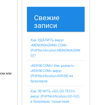
Свежие
записи
Как УДАЛИТЬ вирус
«MENONIAGRING.COM»
(PUP.Notification.MENONIAGRIN
G)?
«KER58.COM»! Как удалить
«KER58.COM» вирус
ном или
(PUP.Notification.KER58) из
браузеров
Как ЛЕЧИТЬ «GO-GO.TECH»
вирус (PUP.Notification.GO-GO)
в браузерах: пошаговая