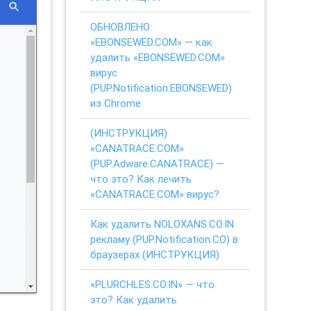
ОБНОВЛЕНО:
«EBONSEWED.COM» — как
удалить «EBONSEWED.COM»
вирус
(PUP.Notification.EBONSEWED)
из Chrome
(ИНСТРУКЦИЯ)
«CANATRACE.COM»
(PUP.Adware.CANATRACE) —
что это? Как лечить
«CANATRACE.COM» вирус?
Как удалить NOLOXANS.CO.IN
рекламу (PUP.Notification.CO) в
браузерах (ИНСТРУКЦИЯ)
«PLURCHLES.CO.IN» — что
это? Как удалить