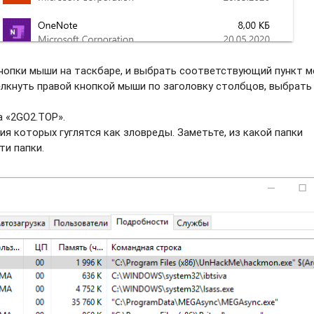
нопки мыши на таскбаре, и выбрать соотвeтствующий пункт м
елкнуть правой кнопкой мыши по заголовку столбцов, выбрать
а «2GO2.TOP».
ия которых гуглятся как зловреды. Заметьте, из какой папки
ти папки.