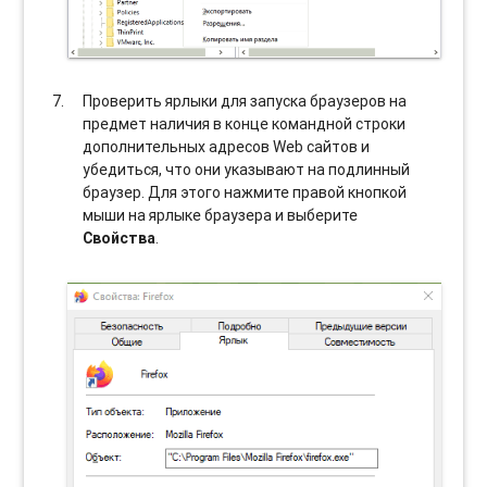
Проверить ярлыки для запуска браузеров на
предмет наличия в конце командной строки
дополнительных адресов Web сайтов и
убедиться, что они указывают на подлинный
браузер. Для этого нажмите правой кнопкой
мыши на ярлыке браузера и выберите
Свойства
.