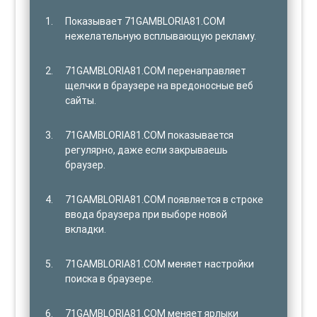
Показывает 71GAMBLORIA81.COM
нежелательную всплывающую рекламу.
71GAMBLORIA81.COM перенаправляет
щелчки в браузере на вредоносные веб
сайты.
71GAMBLORIA81.COM показывается
регулярно, даже если закрываешь
браузер.
71GAMBLORIA81.COM появляется в строке
ввода браузера при выборе новой
вкладки.
71GAMBLORIA81.COM меняет настройки
поиска в браузере.
71GAMBLORIA81.COM меняет ярлыки