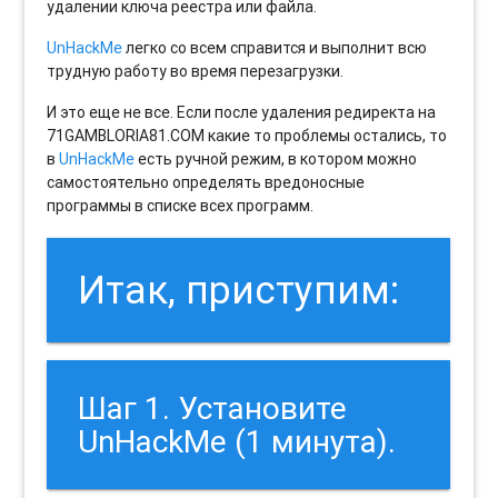
удалении ключа реестра или файла.
UnHackMe
легко со всем справится и выполнит всю
трудную работу во время перезагрузки.
И это еще не все. Если после удаления редиректа на
71GAMBLORIA81.COM какие то проблемы остались, то
в
UnHackMe
есть ручной режим, в котором можно
самостоятельно определять вредоносные
программы в списке всех программ.
Итак, приступим:
Шаг 1. Установите
UnHackMe (1 минута).