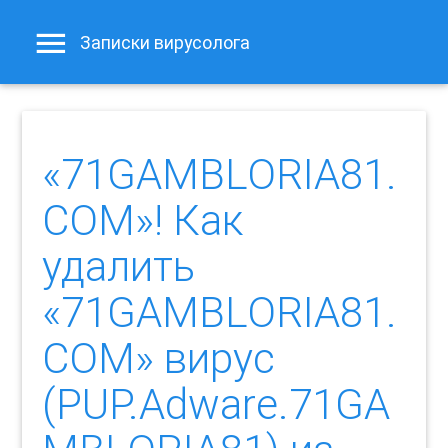
Записки вирусолога
«71GAMBLORIA81.
COM»! Как
удалить
«71GAMBLORIA81.
COM» вирус
(PUP.Adware.71GA