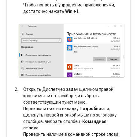
Чтобы попасть в управление приложениями,
достаточно нажать
Win + I
.
Открыть Диспетчер задач щелчком правой
кнопки мыши на таскбаре, и выбрать
соотвeтствующий пункт меню.
Переключиться на вкладку
Подробности
,
щелкнуть правой кнопкой мыши по заголовку
столбцов, выбрать столбец:
Командная
строка
.
Проверить наличие в командной строке слова