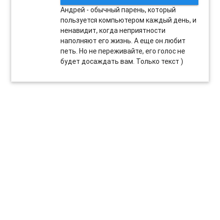
Андрей - обычный парень, который
пользуется компьютером каждый день, и
ненавидит, когда неприятности
наполняют его жизнь. А еще он любит
петь. Но не переживайте, его голос не
будет досаждать вам. Только текст )