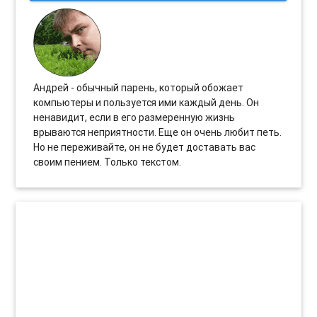
Андрей - обычный парень, который обожает
компьютеры и пользуется ими каждый день. Он
ненавидит, если в его размеренную жизнь
врываются неприятности. Еще он очень любит петь.
Но не переживайте, он не будет доставать вас
своим пением. Только текстом.