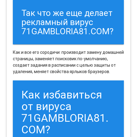
Так что же еще делает
рекламный вирус
71GAMBLORIA81.COM?
Как и все его сородичи: производит замену домашней
страницы, заменяет поисковик по-умолчанию,
создает задания в расписании с целью защиты от
удаления, меняет свойства ярлыков браузеров.
Как избавиться
от вируса
71GAMBLORIA81.
COM?