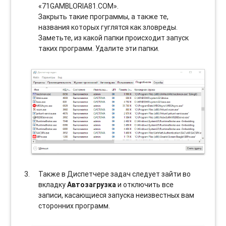
«71GAMBLORIA81.COM».
Закрыть такие программы, а также те,
названия которых гуглятся как зловреды.
Заметьте, из какой папки происходит запуск
таких программ. Удалите эти папки.
Также в Диспетчере задач следует зайти во
вкладку
Автозагрузка
и отключить все
записи, касающиеся запуска неизвестных вам
сторонних программ.