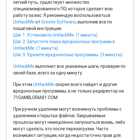
легкий путь, существует множество
специализированного ПО, которое сделает всю
работу за вас. Я рекомендую воспользоваться
UnHackMe
от
Greatis Software
, выполнив все по
пошаговой инструкции.
Шаг 1. Установите UnHackMe. (1 минута)
Шаг 2. Запустите поиск вредоносных программ в
UnHackMe. (1 минута)
Шаг 3. Удалите вредоносные программы. (3 минуты)
UnHackMe
выполнит все указанные шаги, проверяя по
своей базе, всего за одну минуту.
При этом
UnHackMe
скорее всего найдет и другие
вредоносные программы, а не только редиректор на
71GAMBLORIA81.COM.
При ручном удалении могут возникнуть проблемы с
удалением открытых файлов. Закрываемые
процессы могут немедленно запускаться вновь, либо
могут сделать это после перезагрузки. Часто
возникают ситуации, когда недостаточно прав для