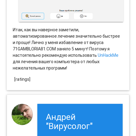
Итак, как вы наверное заметили,
автоматизированное лечение значительно быстрее
и проще! Лично у меня избавление от вируса
71GAMBLORIA81.COM заняло 5 минут! Поэтому я
настоятельно рекомендую использовать
UnHackMe
для лечения вашего компьютера от любых
нежелательных программ!
[ratings]
Андрей
"Вирусолог"