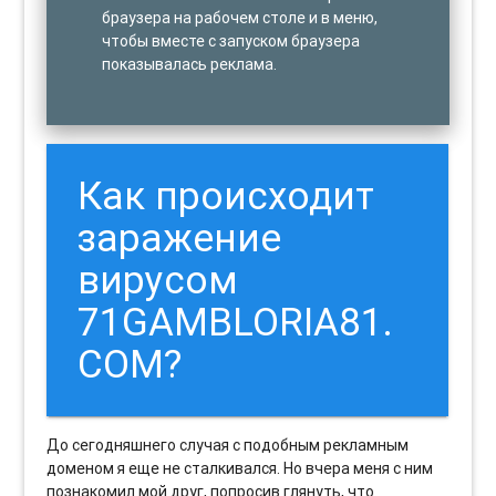
браузера на рабочем столе и в меню,
чтобы вместе с запуском браузера
показывалась реклама.
Как происходит
заражение
вирусом
71GAMBLORIA81.
COM?
До сегодняшнего случая с подобным рекламным
доменом я еще не сталкивался. Но вчера меня с ним
познакомил мой друг, попросив глянуть, что