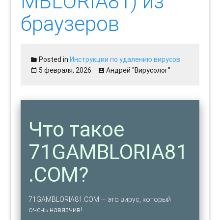
MBLORIA81) из
браузеров
Posted in
Инструкции по удалению вирусов
5 февраля, 2026
Андрей "Вирусолог"
Что такое
71GAMBLORIA81
.COM?
71GAMBLORIA81.COM — это вирус, который
очень навязчив!