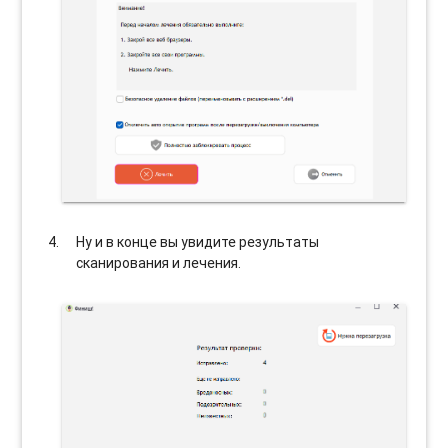
Ну и в конце вы увидите результаты
сканирования и лечения.