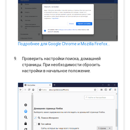
Подробнее для Google Chrome и Mozilla Firefox…
Проверить настройки поиска, домашней
страницы. При необходимости сбросить
настройки в начальное положение.