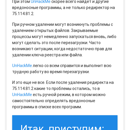
При этом
UnHackMe
скорее всего найдет и другие
вредоносные программы, а не только редиректор на
75.114.81.2.
При ручном удалении могут возникнуть проблемы с
удалением открытых файлов. Закрываемые
процессы могут немедленно запускаться вновь, либо
могут сделать это после перезагрузки. Часто
возникают ситуации, когда недостаточно прав для
удалении ключа реестра или файла.
UnHackMe
легко со всем справится и выполнит всю
трудную работу во время перезагрузки.
И это еще не все. Если после удаления редиректа на
75.114.81.2 какие то проблемы остались, то в
UnHackMe
есть ручной режим, в котором можно
самостоятельно определять вредоносные
программы в списке всех программ.
Итак, приступим: