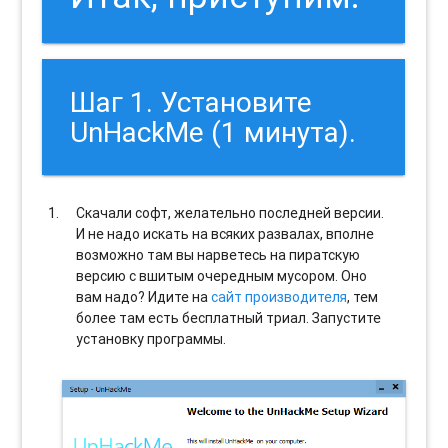
Шаг 1. Установите
UnHackMe (1 минута).
Скачали софт, желательно последней версии.
И не надо искать на всяких развалах, вполне
возможно там вы нарветесь на пиратскую
версию с вшитым очередным мусором. Оно
вам надо? Идите на
сайт производителя
, тем
более там есть бесплатный триал. Запустите
установку программы.