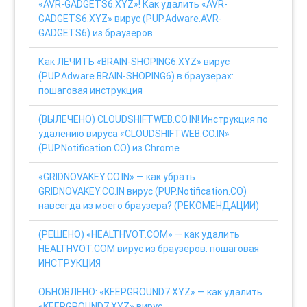
«AVR-GADGETS6.XYZ»! Как удалить «AVR-
GADGETS6.XYZ» вирус (PUP.Adware.AVR-
GADGETS6) из браузеров
Как ЛЕЧИТЬ «BRAIN-SHOPING6.XYZ» вирус
(PUP.Adware.BRAIN-SHOPING6) в браузерах:
пошаговая инструкция
(ВЫЛЕЧЕНО) CLOUDSHIFTWEB.CO.IN! Инструкция по
удалению вируса «CLOUDSHIFTWEB.CO.IN»
(PUP.Notification.CO) из Chrome
«GRIDNOVAKEY.CO.IN» — как убрать
GRIDNOVAKEY.CO.IN вирус (PUP.Notification.CO)
навсегда из моего браузера? (РЕКОМЕНДАЦИИ)
(РЕШЕНО) «HEALTHVOT.COM» — как удалить
HEALTHVOT.COM вирус из браузеров: пошаговая
ИНСТРУКЦИЯ
ОБНОВЛЕНО: «KEEPGROUND7.XYZ» — как удалить
«KEEPGROUND7.XYZ» вирус