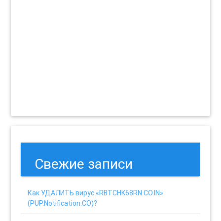
Свежие записи
Как УДАЛИТЬ вирус «RBTCHK68RN.CO.IN»
(PUP.Notification.CO)?