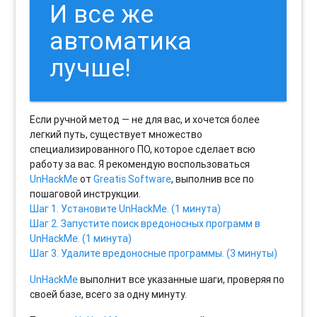
И все же
автоматика
лучше!
Если ручной метод — не для вас, и хочется более
легкий путь, существует множество
специализированного ПО, которое сделает всю
работу за вас. Я рекомендую воспользоваться
UnHackMe
от
Greatis Software
, выполнив все по
пошаговой инструкции.
Шаг 1. Установите UnHackMe. (1 минута)
Шаг 2. Запустите поиск вредоносных программ в
UnHackMe. (1 минута)
Шаг 3. Удалите вредоносные программы. (3 минуты)
UnHackMe
выполнит все указанные шаги, проверяя по
своей базе, всего за одну минуту.