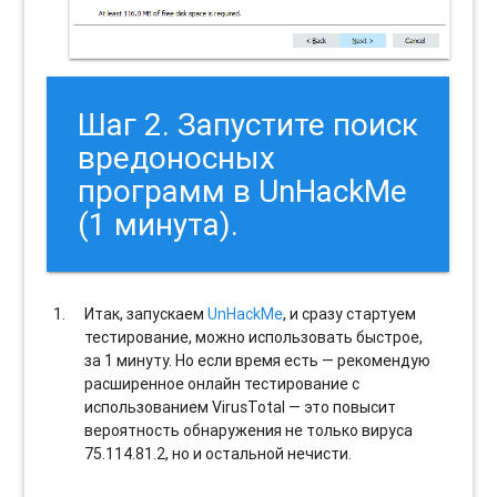
Шаг 2. Запустите поиск
вредоносных
программ в UnHackMe
(1 минута).
Итак, запускаем
UnHackMe
, и сразу стартуем
тестирование, можно использовать быстрое,
за 1 минуту. Но если время есть — рекомендую
расширенное онлайн тестирование с
использованием VirusTotal — это повысит
вероятность обнаружения не только вируса
75.114.81.2, но и остальной нечисти.