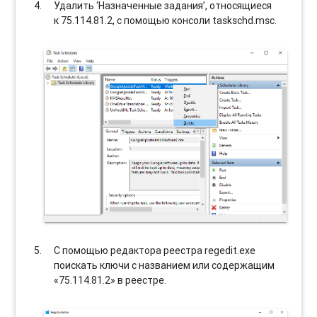
Удалить ‘Назначенные задания’, относящиеся
к 75.114.81.2, с помощью консоли taskschd.msc.
С помощью редактора реестра regedit.exe
поискать ключи с названием или содержащим
«75.114.81.2» в реестре.