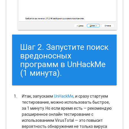
Шаг 2. Запустите поиск
вредоносных
программ в UnHackMe
(1 минута).
Итак, запускаем
UnHackMe
, и сразу стартуем
тестирование, можно использовать быстрое,
за 1 минуту. Но если время есть — рекомендую
расширенное онлайн тестирование с
использованием VirusTotal — это повысит
вероятность обнаружения не только вируса