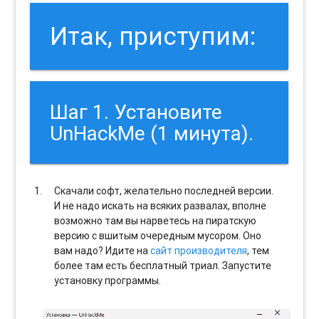
Итак, приступим:
Шаг 1. Установите
UnHackMe (1 минута).
Скачали софт, желательно последней версии.
И не надо искать на всяких развалах, вполне
возможно там вы нарветесь на пиратскую
версию с вшитым очередным мусором. Оно
вам надо? Идите на
сайт производителя
, тем
более там есть бесплатный триал. Запустите
установку программы.