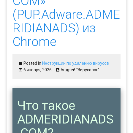
COM»
(PUP.Adware.ADME
RIDIANADS) из
Chrome
Posted in
Инструкции по удалению вирусов
6 января, 2026
Андрей "Вирусолог"
Что такое
ADMERIDIANADS
.COM?