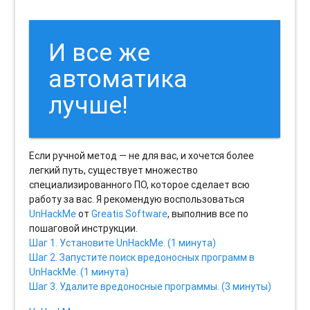
И все же
автоматика
лучше!
Если ручной метод — не для вас, и хочется более
легкий путь, существует множество
специализированного ПО, которое сделает всю
работу за вас. Я рекомендую воспользоваться
UnHackMe
от
Greatis Software
, выполнив все по
пошаговой инструкции.
Шаг 1. Установите UnHackMe. (1 минута)
Шаг 2. Запустите поиск вредоносных программ в
UnHackMe. (1 минута)
Шаг 3. Удалите вредоносные программы. (3 минуты)