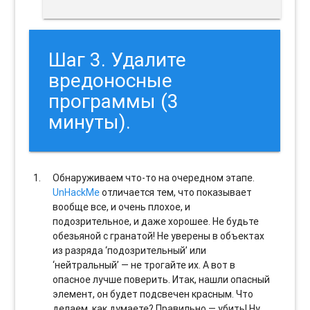
Шаг 3. Удалите
вредоносные
программы (3
минуты).
Обнаруживаем что-то на очередном этапе.
UnHackMe
отличается тем, что показывает
вообще все, и очень плохое, и
подозрительное, и даже хорошее. Не будьте
обезьяной с гранатой! Не уверены в объектах
из разряда ‘подозрительный’ или
‘нейтральный’ — не трогайте их. А вот в
опасное лучше поверить. Итак, нашли опасный
элемент, он будет подсвечен красным. Что
делаем, как думаете? Правильно — убить! Ну