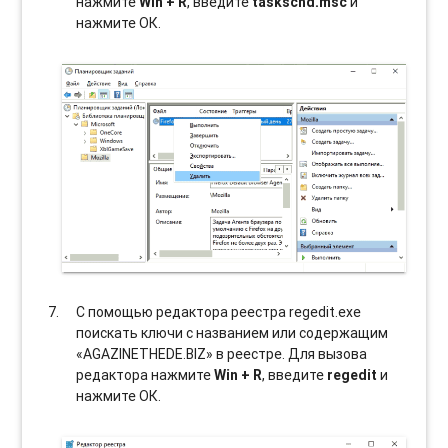
нажмите
Win + R
, введите
taskschd.msc
и
нажмите ОК.
С помощью редактора реестра regedit.exe
поискать ключи с названием или содержащим
«AGAZINETHEDE.BIZ» в реестре. Для вызова
редактора нажмите
Win + R
, введите
regedit
и
нажмите ОК.