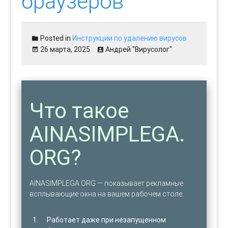
браузеров
Posted in
Инструкции по удалению вирусов
26 марта, 2025
Андрей "Вирусолог"
Что такое
AINASIMPLEGA.
ORG?
AINASIMPLEGA.ORG — показывает рекламные
всплывающие окна на вашем рабочем столе.
Работает даже при незапущенном