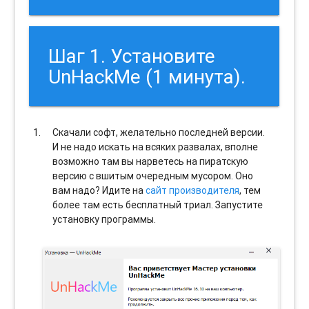
Шаг 1. Установите
UnHackMe (1 минута).
Скачали софт, желательно последней версии.
И не надо искать на всяких развалах, вполне
возможно там вы нарветесь на пиратскую
версию с вшитым очередным мусором. Оно
вам надо? Идите на
сайт производителя
, тем
более там есть бесплатный триал. Запустите
установку программы.