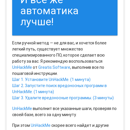
автоматика
лучше!
Если ручной метод — не для вас, и хочется более
легкий путь, существует множество
специализированного ПО, которое сделает всю
работу за вас. Я рекомендую воспользоваться
UnHackMe
от
Greatis Software
, выполнив все по
пошаговой инструкции.
Шаг 1. Установите UnHackMe. (1 минута)
Шаг 2. Запустите поиск вредоносных программ в
UnHackMe. (1 минута)
Шаг 3. Удалите вредоносные программы. (3 минуты)
UnHackMe
выполнит все указанные шаги, проверяя по
своей базе, всего за одну минуту.
При этом
UnHackMe
скорее всего найдет и другие