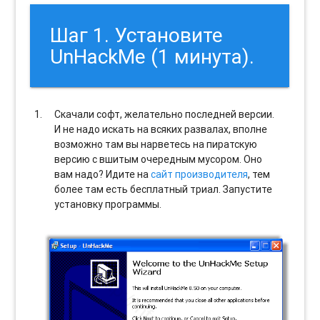
Шаг 1. Установите
UnHackMe (1 минута).
Скачали софт, желательно последней версии.
И не надо искать на всяких развалах, вполне
возможно там вы нарветесь на пиратскую
версию с вшитым очередным мусором. Оно
вам надо? Идите на
сайт производителя
, тем
более там есть бесплатный триал. Запустите
установку программы.