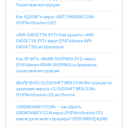
Пошаговая инструкция
Как УДАЛИТЬ вирус «RBTCHK68RN.CO.IN»
(PUP.Notification.CO)?
«AVR-GADGETS6.XYZ»! Как удалить «AVR-
GADGETS6.XYZ» вирус (PUP.Adware.AVR-
GADGETS6) из браузеров
Как ЛЕЧИТЬ «BRAIN-SHOPING6.XYZ» вирус
(PUP.Adware.BRAIN-SHOPING6) в браузерах:
пошаговая инструкция
(ВЫЛЕЧЕНО) CLOUDSHIFTWEB.CO.IN! Инструкция по
удалению вируса «CLOUDSHIFTWEB.CO.IN»
(PUP.Notification.CO) из Chrome
«GRIDNOVAKEY.CO.IN» — как убрать
GRIDNOVAKEY.CO.IN вирус (PUP.Notification.CO)
навсегда из моего браузера? (РЕКОМЕНДАЦИИ)