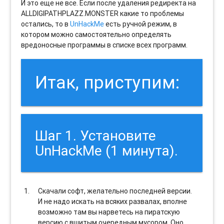
И это еще не все. Если после удаления редиректа на
ALLDIGIPATHPLAZZ.MONSTER какие то проблемы
остались, то в
UnHackMe
есть ручной режим, в
котором можно самостоятельно определять
вредоносные программы в списке всех программ.
Итак, приступим:
Шаг 1. Установите
UnHackMe (1 минута).
Скачали софт, желательно последней версии.
И не надо искать на всяких развалах, вполне
возможно там вы нарветесь на пиратскую
версию с вшитым очередным мусором. Оно