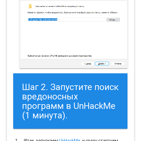
Шаг 2. Запустите поиск
вредоносных
программ в UnHackMe
(1 минута).
Итак, запускаем
UnHackMe
, и сразу стартуем