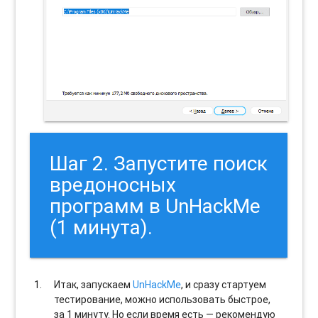
Шаг 2. Запустите поиск
вредоносных
программ в UnHackMe
(1 минута).
Итак, запускаем
UnHackMe
, и сразу стартуем
тестирование, можно использовать быстрое,
за 1 минуту. Но если время есть — рекомендую