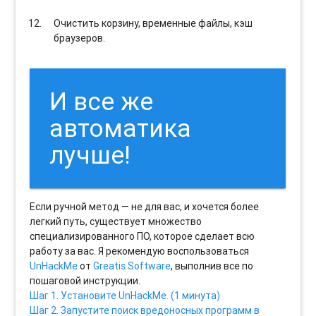
Очистить корзину, временные файлы, кэш
браузеров.
И все же
автоматика
лучше!
Если ручной метод — не для вас, и хочется более
легкий путь, существует множество
специализированного ПО, которое сделает всю
работу за вас. Я рекомендую воспользоваться
UnHackMe
от
Greatis Software
, выполнив все по
пошаговой инструкции.
Шаг 1. Установите UnHackMe. (1 минута)
Шаг 2. Запустите поиск вредоносных программ в