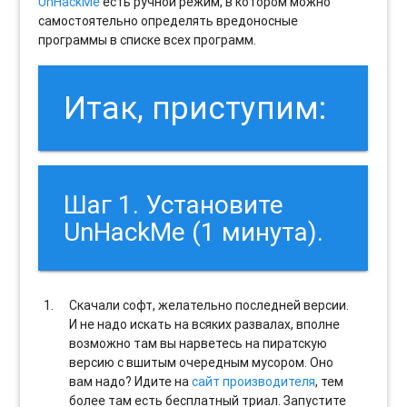
UnHackMe
есть ручной режим, в котором можно
самостоятельно определять вредоносные
программы в списке всех программ.
Итак, приступим:
Шаг 1. Установите
UnHackMe (1 минута).
Скачали софт, желательно последней версии.
И не надо искать на всяких развалах, вполне
возможно там вы нарветесь на пиратскую
версию с вшитым очередным мусором. Оно
вам надо? Идите на
сайт производителя
, тем
более там есть бесплатный триал. Запустите