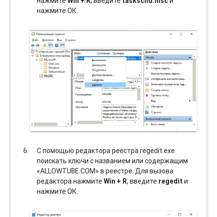
нажмите
Win + R
, введите
taskschd.msc
и
нажмите ОК.
С помощью редактора реестра regedit.exe
поискать ключи с названием или содержащим
«ALLOWTUBE.COM» в реестре. Для вызова
редактора нажмите
Win + R
, введите
regedit
и
нажмите ОК.