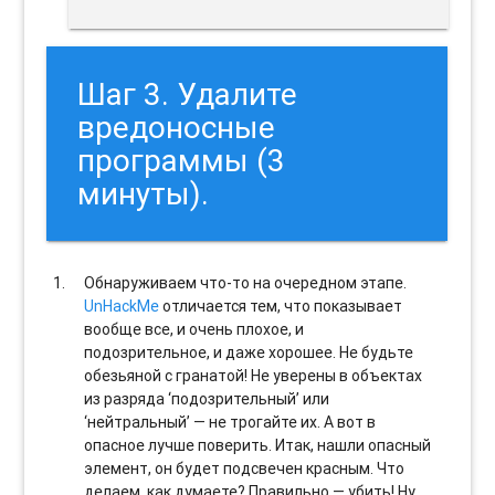
Шаг 3. Удалите
вредоносные
программы (3
минуты).
Обнаруживаем что-то на очередном этапе.
UnHackMe
отличается тем, что показывает
вообще все, и очень плохое, и
подозрительное, и даже хорошее. Не будьте
обезьяной с гранатой! Не уверены в объектах
из разряда ‘подозрительный’ или
‘нейтральный’ — не трогайте их. А вот в
опасное лучше поверить. Итак, нашли опасный
элемент, он будет подсвечен красным. Что
делаем, как думаете? Правильно — убить! Ну