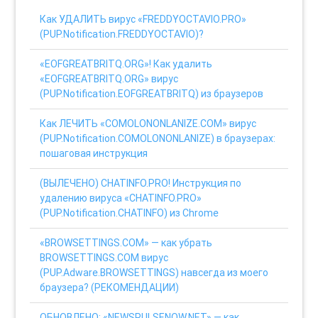
Как УДАЛИТЬ вирус «FREDDYOCTAVIO.PRO»
(PUP.Notification.FREDDYOCTAVIO)?
«EOFGREATBRITQ.ORG»! Как удалить
«EOFGREATBRITQ.ORG» вирус
(PUP.Notification.EOFGREATBRITQ) из браузеров
Как ЛЕЧИТЬ «COMOLONONLANIZE.COM» вирус
(PUP.Notification.COMOLONONLANIZE) в браузерах:
пошаговая инструкция
(ВЫЛЕЧЕНО) CHATINFO.PRO! Инструкция по
удалению вируса «CHATINFO.PRO»
(PUP.Notification.CHATINFO) из Chrome
«BROWSETTINGS.COM» — как убрать
BROWSETTINGS.COM вирус
(PUP.Adware.BROWSETTINGS) навсегда из моего
браузера? (РЕКОМЕНДАЦИИ)
ОБНОВЛЕНО: «NEWSPULSENOW.NET» — как