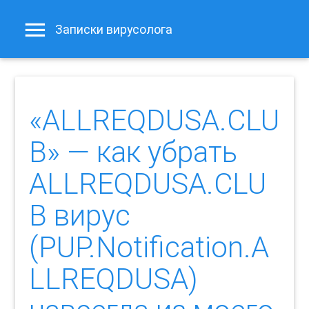
Записки вирусолога
«ALLREQDUSA.CLU
B» — как убрать
ALLREQDUSA.CLU
B вирус
(PUP.Notification.A
LLREQDUSA)