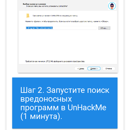
Шаг 2. Запустите поиск
вредоносных
программ в UnHackMe
(1 минута).