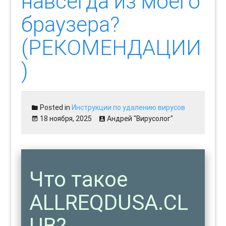
навсегда из моего
браузера?
(РЕКОМЕНДАЦИИ
)
Posted in
Инструкции по удалению вирусов
18 ноября, 2025
Андрей "Вирусолог"
Что такое
ALLREQDUSA.CL
UB?