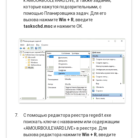
к AMOURBOULEVARD.LIVE, а также задания,
которые кажутся подозрительными, с
помощью Планировщика задач. Для его
вызова нажмите
Win + R
, введите
taskschd.msc
и нажмите ОК.
С помощью редактора реестра regedit.exe
поискать ключи с названием или содержащим
«AMOURBOULEVARD.LIVE» в реестре. Для
вызова редактора нажмите
Win + R
, введите