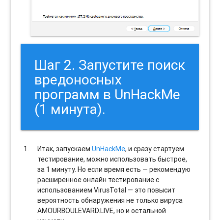
Шаг 2. Запустите поиск
вредоносных
программ в UnHackMe
(1 минута).
Итак, запускаем
UnHackMe
, и сразу стартуем
тестирование, можно использовать быстрое,
за 1 минуту. Но если время есть — рекомендую
расширенное онлайн тестирование с
использованием VirusTotal — это повысит
вероятность обнаружения не только вируса
AMOURBOULEVARD.LIVE, но и остальной