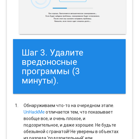
Шаг 3. Удалите
вредоносные
программы (3
минуты).
Обнаруживаем что-то на очередном этапе.
UnHackMe
отличается тем, что показывает
вообще все, и очень плохое, и
подозрительное, и даже хорошее. Не будьте
обезьяной с гранатой! Не уверены в объектах
из разряда ‘подозрительный’ или