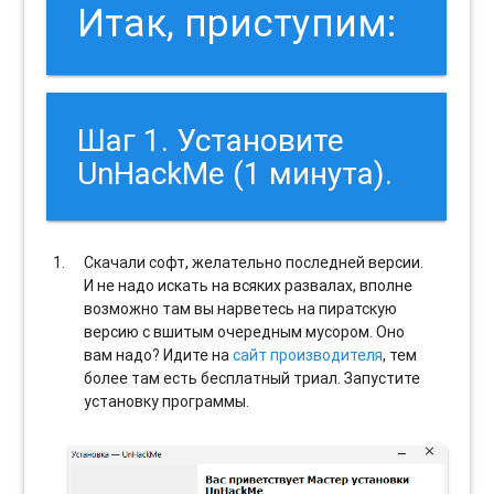
Итак, приступим:
Шаг 1. Установите
UnHackMe (1 минута).
Скачали софт, желательно последней версии.
И не надо искать на всяких развалах, вполне
возможно там вы нарветесь на пиратскую
версию с вшитым очередным мусором. Оно
вам надо? Идите на
сайт производителя
, тем
более там есть бесплатный триал. Запустите
установку программы.