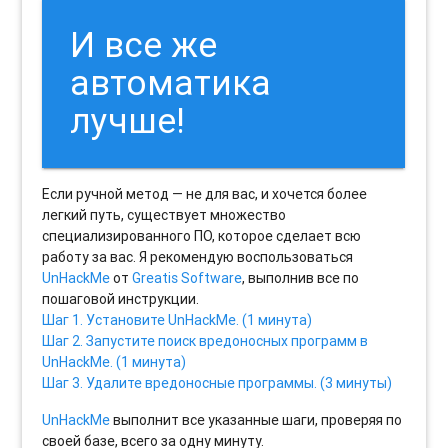
И все же
автоматика
лучше!
Если ручной метод — не для вас, и хочется более
легкий путь, существует множество
специализированного ПО, которое сделает всю
работу за вас. Я рекомендую воспользоваться
UnHackMe
от
Greatis Software
, выполнив все по
пошаговой инструкции.
Шаг 1. Установите UnHackMe. (1 минута)
Шаг 2. Запустите поиск вредоносных программ в
UnHackMe. (1 минута)
Шаг 3. Удалите вредоносные программы. (3 минуты)
UnHackMe
выполнит все указанные шаги, проверяя по
своей базе, всего за одну минуту.