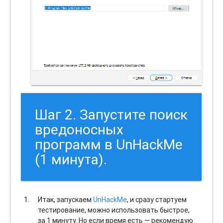
Шаг 2. Запустите поиск
вредоносных
программ в UnHackMe
(1 минута).
Итак, запускаем
UnHackMe
, и сразу стартуем
тестирование, можно использовать быстрое,
за 1 минуту. Но если время есть — рекомендую