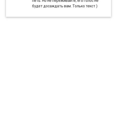
петь. Но не переживайте, его голос не
будет досаждать вам. Только текст )