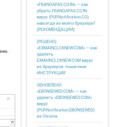
«FRANOAPAS.CO.IN» — как
убрать FRANOAPAS.CO.IN
вирус (PUP.Notification.CO)
навсегда из моего браузера?
(РЕКОМЕНДАЦИИ)
(РЕШЕНО)
«EXMAINCLCKNEW.COM» — как
еню.
удалить
EXMAINCLCKNEW.COM вирус
из браузеров: пошаговая
ИНСТРУКЦИЯ
ОБНОВЛЕНО:
«EBONSEWED.COM» — как
удалить «EBONSEWED.COM»
вирус
(PUP.Notification.EBONSEWED)
из Chrome