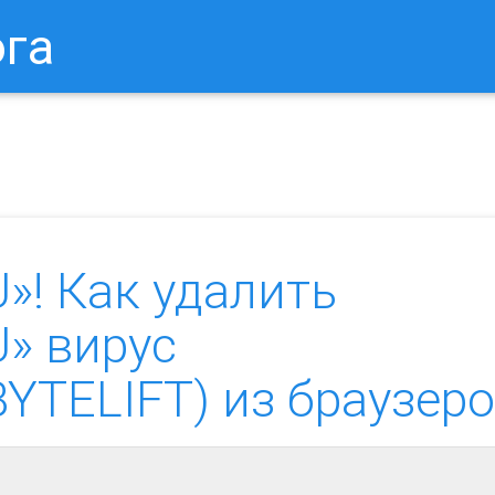
ога
в Браузере.
Как Сбросить Настройки Mozilla Firefox?
Ка
U»! Как удалить
U» вирус
.BYTELIFT) из браузер