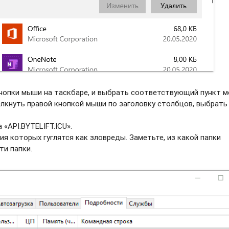
нопки мыши на таскбаре, и выбрать соотвeтствующий пункт м
елкнуть правой кнопкой мыши по заголовку столбцов, выбрать
«API.BYTELIFT.ICU».
ия которых гуглятся как зловреды. Заметьте, из какой папки
ти папки.