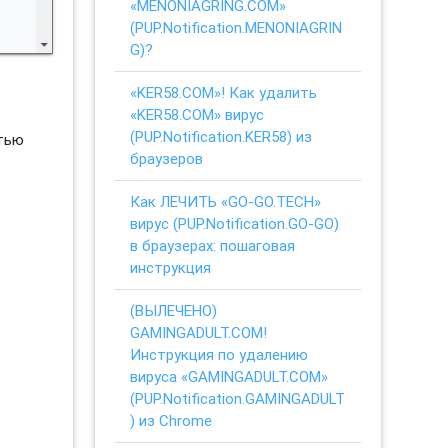
«MENONIAGRING.COM»
(PUP.Notification.MENONIAGRIN
G)?
«KER58.COM»! Как удалить
«KER58.COM» вирус
(PUP.Notification.KER58) из
стью
браузеров
Как ЛЕЧИТЬ «GO-GO.TECH»
вирус (PUP.Notification.GO-GO)
в браузерах: пошаговая
инструкция
(ВЫЛЕЧЕНО)
GAMINGADULT.COM!
Инструкция по удалению
вируса «GAMINGADULT.COM»
(PUP.Notification.GAMINGADULT
) из Chrome