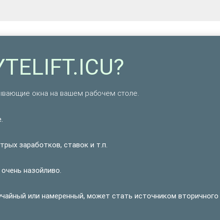
YTELIFT.ICU?
лывающие окна на вашем рабочем столе.
.
рых заработков, ставок и т.п.
 очень назойливо.
учайный или намеренный, может стать источником вторичного