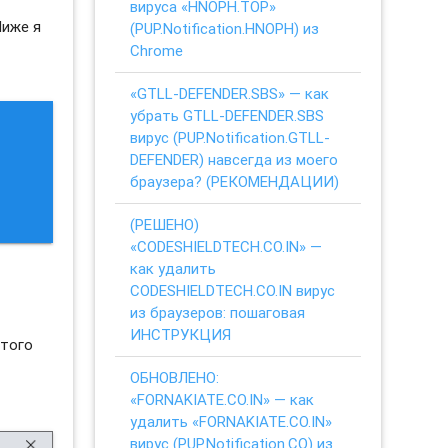
вируса «HNOPH.TOP»
Ниже я
(PUP.Notification.HNOPH) из
Chrome
«GTLL-DEFENDER.SBS» — как
убрать GTLL-DEFENDER.SBS
вирус (PUP.Notification.GTLL-
DEFENDER) навсегда из моего
браузера? (РЕКОМЕНДАЦИИ)
(РЕШЕНО)
«CODESHIELDTECH.CO.IN» —
как удалить
CODESHIELDTECH.CO.IN вирус
из браузеров: пошаговая
ИНСТРУКЦИЯ
этого
ОБНОВЛЕНО:
«FORNAKIATE.CO.IN» — как
удалить «FORNAKIATE.CO.IN»
вирус (PUP.Notification.CO) из