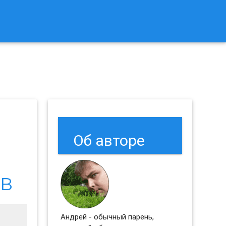
к Сбросить Настройки Браузеров Chrome и Firefox?
Об авторе
ов
Андрей - обычный парень,