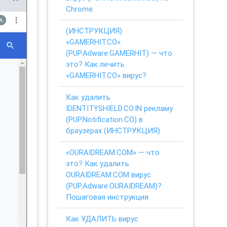
Chrome
(ИНСТРУКЦИЯ)
«GAMERHIT.CO»
(PUP.Adware.GAMERHIT) — что
это? Как лечить
«GAMERHIT.CO» вирус?
Как удалить
IDENTITYSHIELD.CO.IN рекламу
(PUP.Notification.CO) в
браузерах (ИНСТРУКЦИЯ)
«OURAIDREAM.COM» — что
это? Как удалить
OURAIDREAM.COM вирус
(PUP.Adware.OURAIDREAM)?
Пошаговая инструкция
Как УДАЛИТЬ вирус