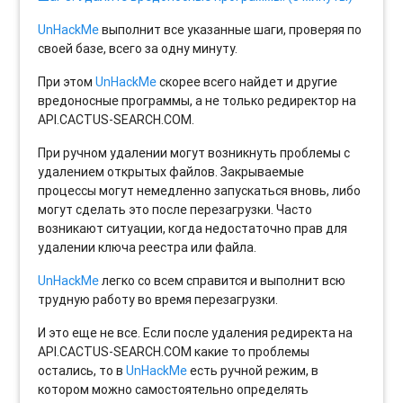
UnHackMe
выполнит все указанные шаги, проверяя по
своей базе, всего за одну минуту.
При этом
UnHackMe
скорее всего найдет и другие
вредоносные программы, а не только редиректор на
API.CACTUS-SEARCH.COM.
При ручном удалении могут возникнуть проблемы с
удалением открытых файлов. Закрываемые
процессы могут немедленно запускаться вновь, либо
могут сделать это после перезагрузки. Часто
возникают ситуации, когда недостаточно прав для
удалении ключа реестра или файла.
UnHackMe
легко со всем справится и выполнит всю
трудную работу во время перезагрузки.
И это еще не все. Если после удаления редиректа на
API.CACTUS-SEARCH.COM какие то проблемы
остались, то в
UnHackMe
есть ручной режим, в
котором можно самостоятельно определять