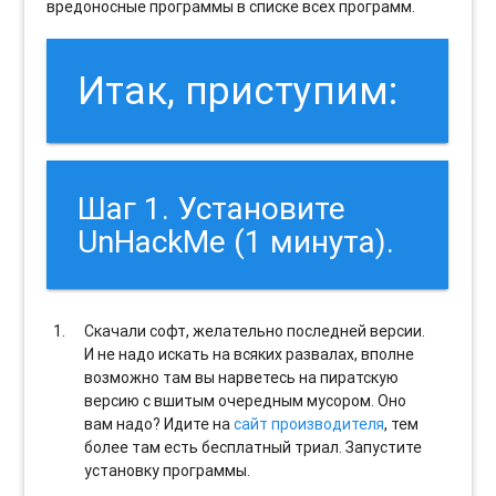
вредоносные программы в списке всех программ.
Итак, приступим:
Шаг 1. Установите
UnHackMe (1 минута).
Скачали софт, желательно последней версии.
И не надо искать на всяких развалах, вполне
возможно там вы нарветесь на пиратскую
версию с вшитым очередным мусором. Оно
вам надо? Идите на
сайт производителя
, тем
более там есть бесплатный триал. Запустите
установку программы.