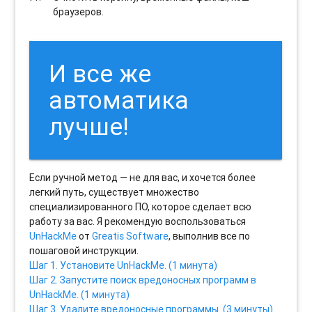
браузеров.
И все же
автоматика
лучше!
Если ручной метод — не для вас, и хочется более
легкий путь, существует множество
специализированного ПО, которое сделает всю
работу за вас. Я рекомендую воспользоваться
UnHackMe
от
Greatis Software
, выполнив все по
пошаговой инструкции.
Шаг 1. Установите UnHackMe. (1 минута)
Шаг 2. Запустите поиск вредоносных программ в
UnHackMe. (1 минута)
Шаг 3. Удалите вредоносные программы. (3 минуты)