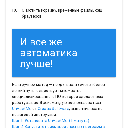
Очистить корзину, временные файлы, кэш
браузеров.
И все же
автоматика
лучше!
Если ручной метод — не для вас, и хочется более
легкий путь, существует множество
специализированного ПО, которое сделает всю
работу за вас. Я рекомендую воспользоваться
UnHackMe
от
Greatis Software
, выполнив все по
пошаговой инструкции.
Шаг 1. Установите UnHackMe. (1 минута)
Шаг 2. Запустите поиск вредоносных программ в