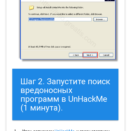
Шаг 2. Запустите поиск
вредоносных
программ в UnHackMe
(1 минута).