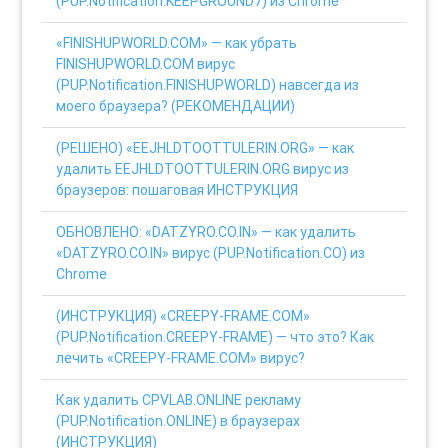
(PUP.Notification.KEEPGROUND7) из Chrome
«FINISHUPWORLD.COM» — как убрать
FINISHUPWORLD.COM вирус
(PUP.Notification.FINISHUPWORLD) навсегда из
моего браузера? (РЕКОМЕНДАЦИИ)
(РЕШЕНО) «EEJHLDTOOTTULERIN.ORG» — как
удалить EEJHLDTOOTTULERIN.ORG вирус из
браузеров: пошаговая ИНСТРУКЦИЯ
ОБНОВЛЕНО: «DATZYRO.CO.IN» — как удалить
«DATZYRO.CO.IN» вирус (PUP.Notification.CO) из
Chrome
(ИНСТРУКЦИЯ) «CREEPY-FRAME.COM»
(PUP.Notification.CREEPY-FRAME) — что это? Как
лечить «CREEPY-FRAME.COM» вирус?
Как удалить CPVLAB.ONLINE рекламу
(PUP.Notification.ONLINE) в браузерах
(ИНСТРУКЦИЯ)