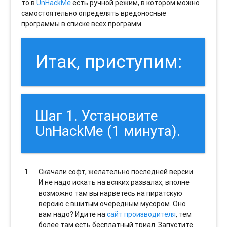
то в
UnHackMe
есть ручной режим, в котором можно
самостоятельно определять вредоносные
программы в списке всех программ.
Итак, приступим:
Шаг 1. Установите
UnHackMe (1 минута).
Скачали софт, желательно последней версии.
И не надо искать на всяких развалах, вполне
возможно там вы нарветесь на пиратскую
версию с вшитым очередным мусором. Оно
вам надо? Идите на
сайт производителя
, тем
более там есть бесплатный триал. Запустите