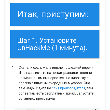
Итак, приступим:
Шаг 1. Установите
UnHackMe (1 минута).
Скачали софт, желательно последней версии.
И не надо искать на всяких развалах, вполне
возможно там вы нарветесь на пиратскую
версию с вшитым очередным мусором. Оно
вам надо? Идите на
сайт производителя
, тем
более там есть бесплатный триал. Запустите
установку программы.