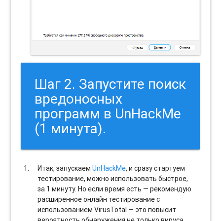
Шаг 2. Запустите поиск
вредоносных
программ в UnHackMe
(1 минута).
Итак, запускаем
UnHackMe
, и сразу стартуем
тестирование, можно использовать быстрое,
за 1 минуту. Но если время есть — рекомендую
расширенное онлайн тестирование с
использованием VirusTotal — это повысит
вероятность обнаружения не только вируса