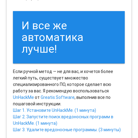
И все же
автоматика
лучше!
Если ручной метод — не для вас, и хочется более
легкий путь, существует множество
специализированного ПО, которое сделает всю
работу за вас. Я рекомендую воспользоваться
UnHackMe
от
Greatis Software
, выполнив все по
пошаговой инструкции.
Шаг 1. Установите UnHackMe. (1 минута)
Шаг 2. Запустите поиск вредоносных программ в
UnHackMe. (1 минута)
Шаг 3. Удалите вредоносные программы. (3 минуты)