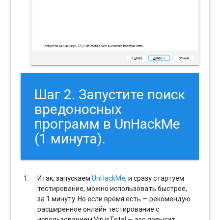
Шаг 2. Запустите поиск
вредоносных
программ в UnHackMe
(1 минута).
Итак, запускаем
UnHackMe
, и сразу стартуем
тестирование, можно использовать быстрое,
за 1 минуту. Но если время есть — рекомендую
расширенное онлайн тестирование с
использованием VirusTotal — это повысит