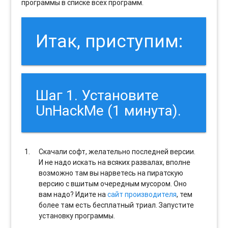
программы в списке всех программ.
Итак, приступим:
Шаг 1. Установите
UnHackMe (1 минута).
Скачали софт, желательно последней версии.
И не надо искать на всяких развалах, вполне
возможно там вы нарветесь на пиратскую
версию с вшитым очередным мусором. Оно
вам надо? Идите на
сайт производителя
, тем
более там есть бесплатный триал. Запустите
установку программы.