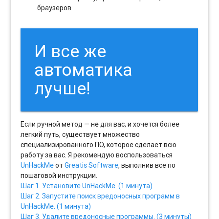
браузеров.
И все же
автоматика
лучше!
Если ручной метод — не для вас, и хочется более
легкий путь, существует множество
специализированного ПО, которое сделает всю
работу за вас. Я рекомендую воспользоваться
UnHackMe
от
Greatis Software
, выполнив все по
пошаговой инструкции.
Шаг 1. Установите UnHackMe. (1 минута)
Шаг 2. Запустите поиск вредоносных программ в
UnHackMe. (1 минута)
Шаг 3. Удалите вредоносные программы. (3 минуты)