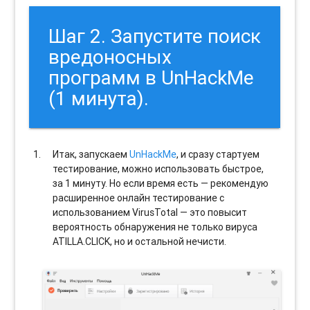
Шаг 2. Запустите поиск
вредоносных
программ в UnHackMe
(1 минута).
Итак, запускаем
UnHackMe
, и сразу стартуем
тестирование, можно использовать быстрое,
за 1 минуту. Но если время есть — рекомендую
расширенное онлайн тестирование с
использованием VirusTotal — это повысит
вероятность обнаружения не только вируса
ATILLA.CLICK, но и остальной нечисти.