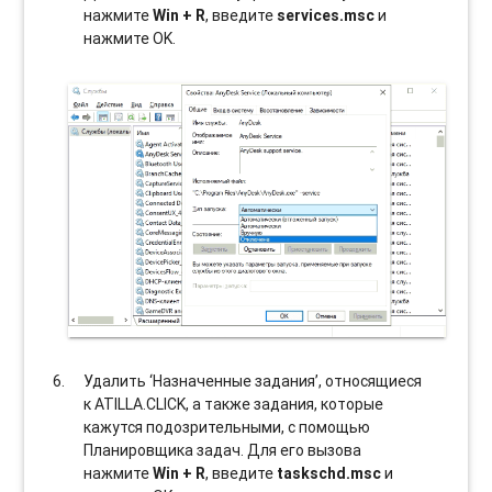
нажмите
Win + R
, введите
services.msc
и
нажмите OK.
Удалить ‘Назначенные задания’, относящиеся
к ATILLA.CLICK, а также задания, которые
кажутся подозрительными, с помощью
Планировщика задач. Для его вызова
нажмите
Win + R
, введите
taskschd.msc
и